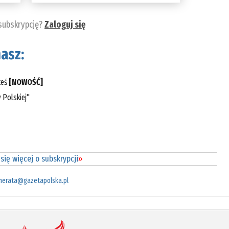
 subskrypcję?
Zaloguj się
asz:
teś
[NOWOŚĆ]
 Polskiej"
się więcej o subskrypcji
»
merata@gazetapolska.pl