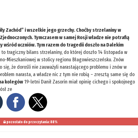
iły Zachód” i wszelkie jego grzechy. Choćby strzelaniny w
Zjednoczonych. Tymczasem w samej Rosji władze nie potrafią
 wśród uczniów. Tym razem do tragedii doszło na Dalekim
 to tragiczny bilans strzelaniny, do której doszło 14 listopada w
no-Mieszkaniowej w stolicy regionu Błagowieszczeńsku. Znów
się, że dorośli nie zauważyli narastającego problemu i znów w
roblem narasta, a władze nic z tym nie robią – zresztą same się do
na kolegów
19-letni Danił Zasorin miał opinię cichego i spokojnego
ósł ze
pozostało do przeczytania: 88%