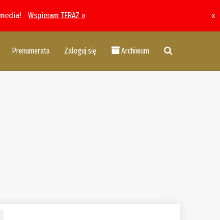
 media!
Wspieram TERAZ »
x
Prenumerata
Zaloguj się
Archiwum