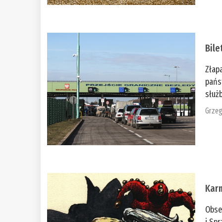
Bile
Złap
pańs
służb
Grzeg
Kar
Obse