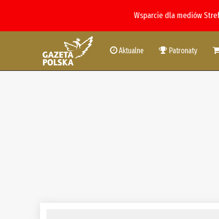
Wsparcie dla mediów Stre
Aktualne
Patronaty