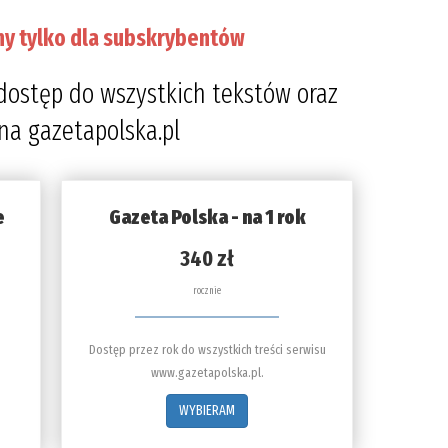
ny tylko dla subskrybentów
dostęp do wszystkich tekstów oraz
 na gazetapolska.pl
e
Gazeta Polska - na 1 rok
340 zł
rocznie
Dostęp przez rok do wszystkich treści serwisu
www.gazetapolska.pl.
WYBIERAM