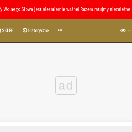
fy Wolnego Słowa jest niezmiernie ważne! Razem ratujmy niezależne
SKLEP
Historyczne
ad