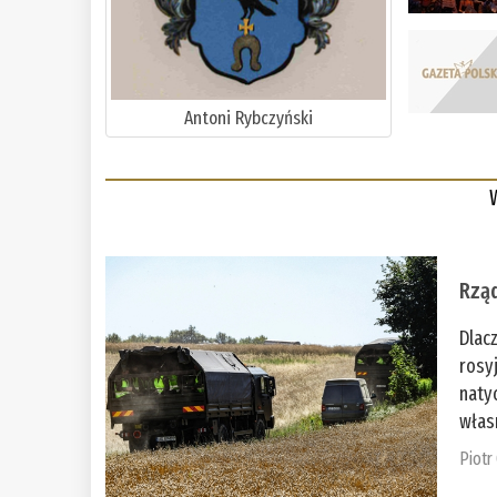
Antoni Rybczyński
Rząd
Dlac
rosy
naty
włas
Piotr