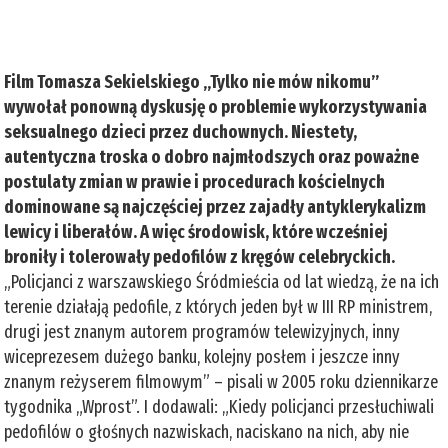
Film Tomasza Sekielskiego „Tylko nie mów nikomu”
wywołał ponowną dyskusję o problemie wykorzystywania
seksualnego dzieci przez duchownych. Niestety,
autentyczna troska o dobro najmłodszych oraz poważne
postulaty zmian w prawie i procedurach kościelnych
dominowane są najczęściej przez zajadły antyklerykalizm
lewicy i liberałów. A więc środowisk, które wcześniej
broniły i tolerowały pedofilów z kręgów celebryckich.
„Policjanci z warszawskiego Śródmieścia od lat wiedzą, że na ich
terenie działają pedofile, z których jeden był w III RP ministrem,
drugi jest znanym autorem programów telewizyjnych, inny
wiceprezesem dużego banku, kolejny posłem i jeszcze inny
znanym reżyserem filmowym” – pisali w 2005 roku dziennikarze
tygodnika „Wprost”. I dodawali: „Kiedy policjanci przesłuchiwali
pedofilów o głośnych nazwiskach, naciskano na nich, aby nie