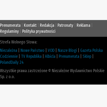
Prenumerata
|
Kontakt
|
Redakcja
|
Patronaty
|
Reklama
|
Regulaminy
|
Polityka prywatności
Strefa Wolnego Słowa:
Niezależna
|
Nowe Państwo
|
VOD
|
Nasze Blogi
|
Gazeta Polska
Codziennie
|
TV Republika
|
Albicla
|
Prenumerata
|
Sklep
|
PolandDaily 24
Wszystkie prawa zastrzeżone © Niezależne Wydawnictwo Polskie
Sp. z o.o.