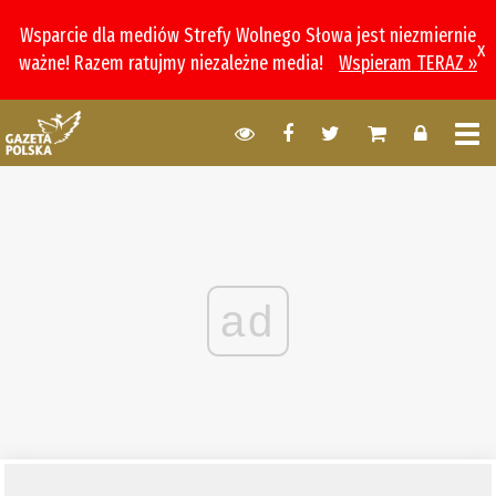
Wsparcie dla mediów Strefy Wolnego Słowa jest niezmiernie
x
ważne! Razem ratujmy niezależne media!
Wspieram TERAZ »
ad