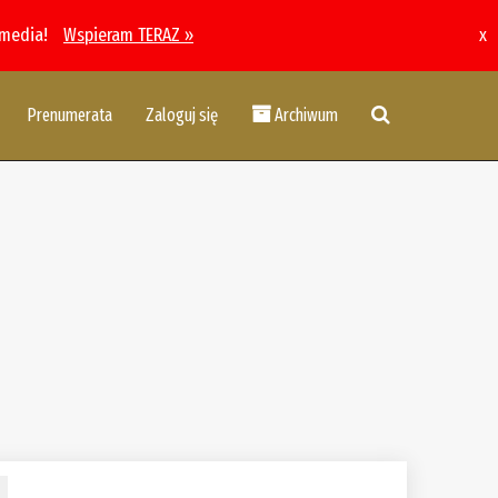
 media!
Wspieram TERAZ »
x
Prenumerata
Zaloguj się
Archiwum