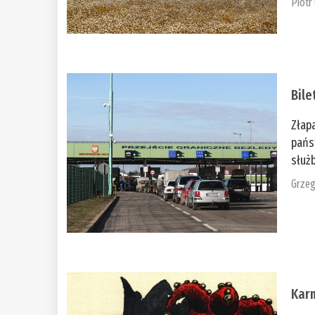
Piotr
Bile
Złap
pańs
służb
Grzeg
Kar