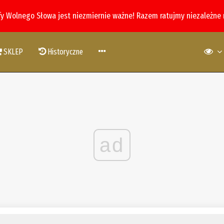
fy Wolnego Słowa jest niezmiernie ważne! Razem ratujmy niezależne
SKLEP
Historyczne
ad