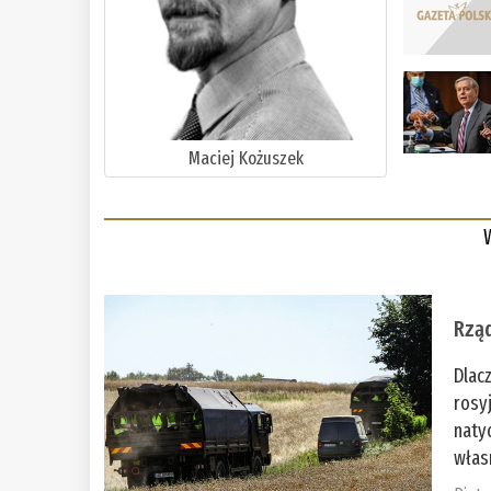
Maciej Kożuszek
Rząd
Dlac
rosy
naty
włas