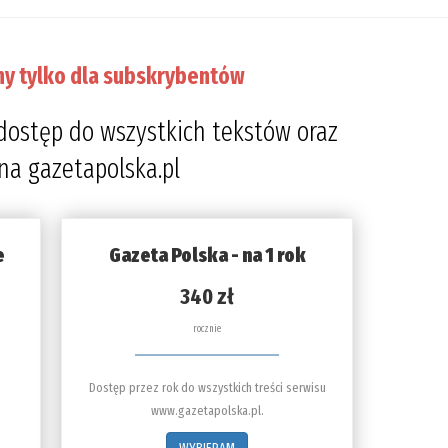
ny tylko dla subskrybentów
dostęp do wszystkich tekstów oraz
 na gazetapolska.pl
e
Gazeta Polska - na 1 rok
340 zł
rocznie
Dostęp przez rok do wszystkich treści serwisu
www.gazetapolska.pl.