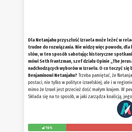
Dla Netanjahu przyszłość Izraela może leżeć w rel
trudne do rozwiązania. Nie widzę więc powodu, dl
słów, w ten sposób sabotując historyczne spotkani
mówi Seth Frantzman, szef działu Opinie „The Jeru
nadchodzących wyborów w Izraelu. O co toczyć się bę
Benjaminowi Netanjahu?
Trzeba pamiętać, że Netanja
postaci, nie tylko w polityce izraelskiej, ale i w regi
mimo że Izrael jest przecież dość małym krajem. W pe
Składa się na to sposób, w jaki zarządza koalicją, jeg
16%