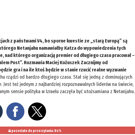
acjach z państwami V4, bo sporne kwestie ze „starą Europą” są
a którego Netanjahu namawiałby Katza do wypowiedzenia tych
e, nad którego organizacją premier od długiego czasu pracował –
salem Post”. Rozmawia Maciej Kożuszek
Zacznijmy od
dzie gra i na ile ktoś będzie w stanie rzucić realne wyzwanie
hu rządzi od bardzo długiego czasu. Stał się jedną z dominujących
onie. Jest też jednym z najbardziej rozpoznawalnych liderów na świecie,
wnym sensie polityka w Izraelu zaczęła być utożsamiana z Netanjahu.
o
pozostało do przeczytania: 84%