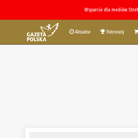
Wsparcie dla mediów Stre
Aktualne
Patronaty