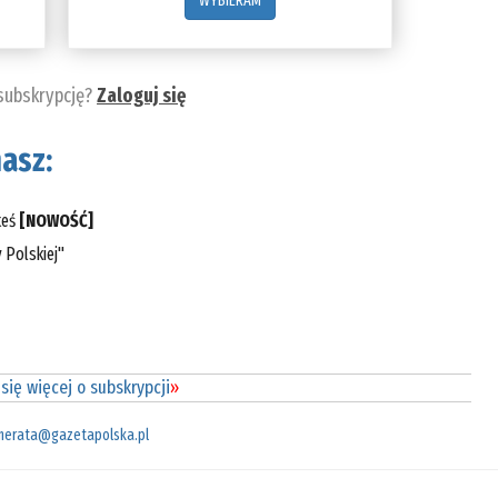
WYBIERAM
 subskrypcję?
Zaloguj się
asz:
teś
[NOWOŚĆ]
 Polskiej"
się więcej o subskrypcji
»
merata@gazetapolska.pl