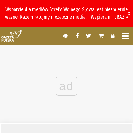
Wsparcie dla mediów Strefy Wolnego Słowa jest niezmiernie
x
ważne! Razem ratujmy niezależne media!
Wspieram TERAZ »
ad