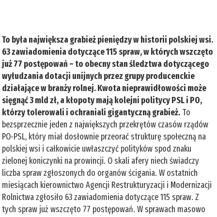
To była największa grabież pieniędzy w historii polskiej wsi.
63 zawiadomienia dotyczące 115 spraw, w których wszczęto
już 77 postępowań – to obecny stan śledztwa dotyczącego
wyłudzania dotacji unijnych przez grupy producenckie
działające w branży rolnej. Kwota nieprawidłowości może
sięgnąć 3 mld zł, a kłopoty mają kolejni politycy PSL i PO,
którzy tolerowali i ochraniali gigantyczną grabież.
To
bezsprzecznie jeden z największych przekrętów czasów rządów
PO-PSL, który miał dosłownie przeorać strukturę społeczną na
polskiej wsi i całkowicie uwłaszczyć polityków spod znaku
zielonej koniczynki na prowincji. O skali afery niech świadczy
liczba spraw zgłoszonych do organów ścigania. W ostatnich
miesiącach kierownictwo Agencji Restrukturyzacji i Modernizacji
Rolnictwa zgłosiło 63 zawiadomienia dotyczące 115 spraw. Z
tych spraw już wszczęto 77 postępowań. W sprawach masowo