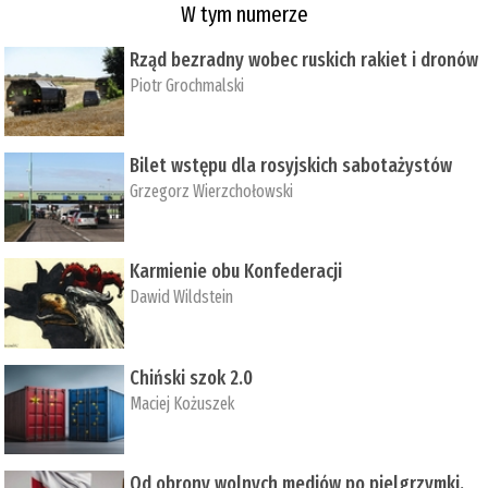
W tym numerze
Rząd bezradny wobec ruskich rakiet i dronów
Piotr Grochmalski
Bilet wstępu dla rosyjskich sabotażystów
Grzegorz Wierzchołowski
Karmienie obu Konfederacji
Dawid Wildstein
Chiński szok 2.0
Maciej Kożuszek
Od obrony wolnych mediów po pielgrzymki,