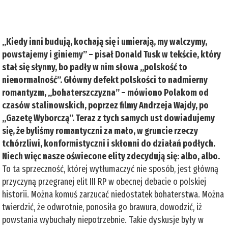
„Kiedy inni budują, kochają się i umierają, my walczymy,
powstajemy i giniemy” – pisał Donald Tusk w tekście, który
stał się słynny, bo padły w nim słowa „polskość to
nienormalność”. Główny defekt polskości to nadmierny
romantyzm, „bohaterszczyzna” – mówiono Polakom od
czasów stalinowskich, poprzez filmy Andrzeja Wajdy, po
„Gazetę Wyborczą”. Teraz z tych samych ust dowiadujemy
się, że byliśmy romantyczni za mało, w gruncie rzeczy
tchórzliwi, konformistyczni i skłonni do działań podłych.
Niech więc nasze oświecone elity zdecydują się: albo, albo.
To ta sprzeczność, której wytłumaczyć nie sposób, jest główną
przyczyną przegranej elit III RP w obecnej debacie o polskiej
historii. Można komuś zarzucać niedostatek bohaterstwa. Można
twierdzić, że odwrotnie, ponosiła go brawura, dowodzić, iż
powstania wybuchały niepotrzebnie. Takie dyskusje były w