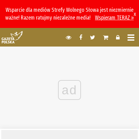
Wsparcie dla mediów Strefy Wolnego Słowa jest niezmiernie
x
ważne! Razem ratujmy niezależne media!
Wspieram TERAZ »
ad