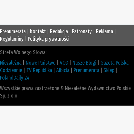
Prenumerata
|
Kontakt
|
Redakcja
|
Patronaty
|
Reklama
|
Regulaminy
|
Polityka prywatności
Strefa Wolnego Słowa:
Niezależna
|
Nowe Państwo
|
VOD
|
Nasze Blogi
|
Gazeta Polska
Codziennie
|
TV Republika
|
Albicla
|
Prenumerata
|
Sklep
|
PolandDaily 24
Wszystkie prawa zastrzeżone © Niezależne Wydawnictwo Polskie
Sp. z o.o.