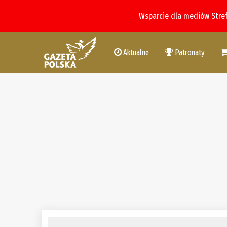
Wsparcie dla mediów Stre
Aktualne
Patronaty