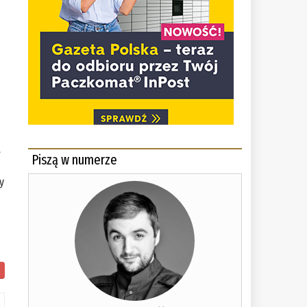
a
Piszą w numerze
y