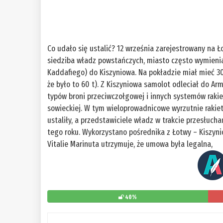
Co udało się ustalić? 12 września zarejestrowany na Ł
siedziba władz powstańczych, miasto często wymienia
Kaddafiego) do Kiszyniowa. Na pokładzie miał mieć 30
że było to 60 t). Z Kiszyniowa samolot odleciał do Arm
typów broni przeciwczołgowej i innych systemów rakie
sowieckiej. W tym wieloprowadnicowe wyrzutnie raki
ustaliły, a przedstawiciele władz w trakcie przesłuch
tego roku. Wykorzystano pośrednika z Łotwy – Kiszynió
Vitalie Marinuta utrzymuje, że umowa była legalna,
40%