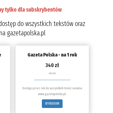
ny tylko dla subskrybentów
dostęp do wszystkich tekstów oraz
 na gazetapolska.pl
e
Gazeta Polska - na 1 rok
340 zł
rocznie
Dostęp przez rok do wszystkich treści serwisu
www.gazetapolska.pl.
WYBIERAM