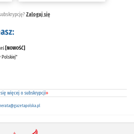
 subskrypcję?
Zaloguj się
asz:
teś
[NOWOŚĆ]
 Polskiej"
się więcej o subskrypcji
»
merata@gazetapolska.pl