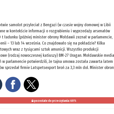
otwie samolot przyleciał z Bengazi (w czasie wojny domowej w Libii
ne w kontekście informacji o rozgrabieniu i wyprzedaży arsenałów
 t ładunku (później minister obrony Mołdawii zeznał w parlamencie,
enii – 13 lub 14 września. Co znajdowało się na pokładzie? Kilka
towych wraz z tysiącami sztuk amunicji. Wszystko produkcji
etowe (rodzaj nowoczesnej katiuszy) BM-27 Uragan. Mołdawskie medi
ań w parlamencie potwierdzili, że tajna umowa została zawarta latem
w sprzedał firmie Latspetsexport broń za 3,3 mln dol. Minister obron
pozostało do przeczytania: 60%