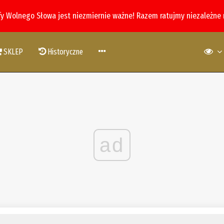
fy Wolnego Słowa jest niezmiernie ważne! Razem ratujmy niezależne
SKLEP
Historyczne
ad