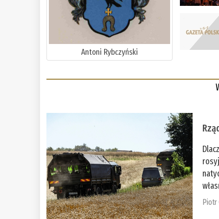
Antoni Rybczyński
Rząd
Dlac
rosy
naty
włas
Piotr