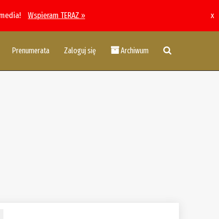
 media!
Wspieram TERAZ »
x
Prenumerata
Zaloguj się
Archiwum