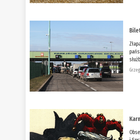
Bile
Złap
pańs
służb
Grzeg
Kar
Obse