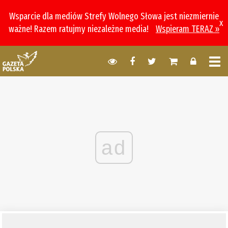
Wsparcie dla mediów Strefy Wolnego Słowa jest niezmiernie
x
ważne! Razem ratujmy niezależne media!
Wspieram TERAZ »
ad