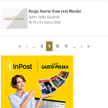
Rosja: Horror from real Mordor
Autor:
Feliks Kazański
Nr 10 z 04 marca 2026
Pages
«
‹
…
8
9
10
11
…
›
»