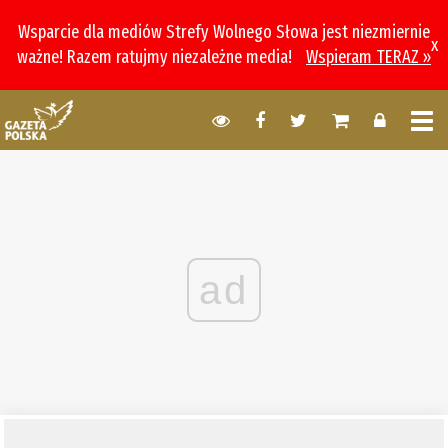
Wsparcie dla mediów Strefy Wolnego Słowa jest niezmiernie
x
ważne! Razem ratujmy niezależne media!
Wspieram TERAZ »
ad