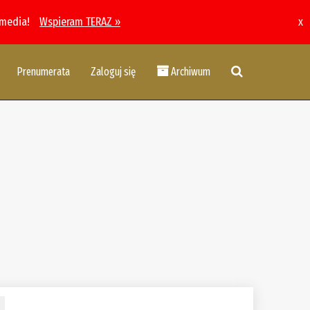
 media!
Wspieram TERAZ »
x
Prenumerata
Zaloguj się
Archiwum