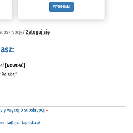
WYBIERAM
 subskrypcję?
Zaloguj się
asz:
teś
[NOWOŚĆ]
 Polskiej"
się więcej o subskrypcji
»
merata@gazetapolska.pl