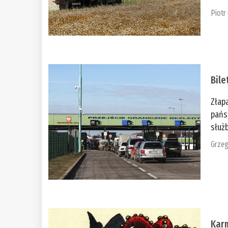
Piotr
Bile
Złap
pańs
służb
Grzeg
Kar