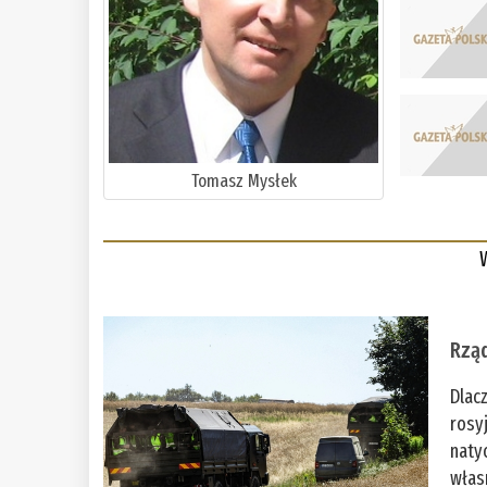
Tomasz Mysłek
Rząd
Dlac
rosy
naty
włas