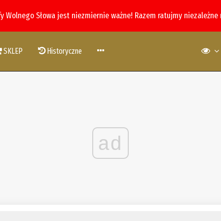
fy Wolnego Słowa jest niezmiernie ważne! Razem ratujmy niezależne
SKLEP
Historyczne
ad