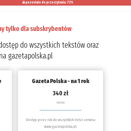
pozostało do przeczytania: 72%
ny tylko dla subskrybentów
dostęp do wszystkich tekstów oraz
 na gazetapolska.pl
e
Gazeta Polska - na 1 rok
340 zł
rocznie
Dostęp przez rok do wszystkich treści serwisu
www.gazetapolska.pl.