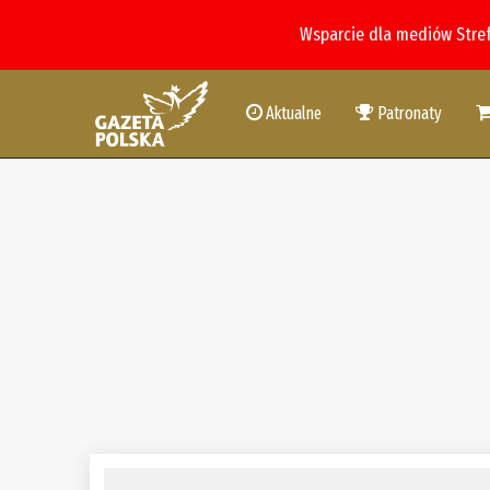
Wsparcie dla mediów Stre
Aktualne
Patronaty