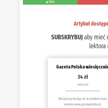
28%
Artykuł dostęp
SUBSKRYBUJ
aby mieć 
lektora
Gazeta Polska miesięczni
34 zł
miesięcznie
Miesięczny dostęp do wszystkich treści
serwisu www.gazetapolska.pl.