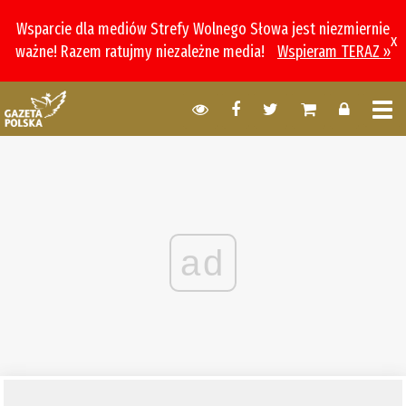
Wsparcie dla mediów Strefy Wolnego Słowa jest niezmiernie
x
ważne! Razem ratujmy niezależne media!
Wspieram TERAZ »
ad