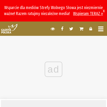
Wsparcie dla mediów Strefy Wolnego Słowa jest niezmiernie
x
ważne! Razem ratujmy niezależne media!
Wspieram TERAZ »
ad