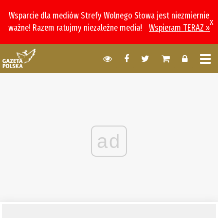
Wsparcie dla mediów Strefy Wolnego Słowa jest niezmiernie
x
ważne! Razem ratujmy niezależne media!
Wspieram TERAZ »
ad