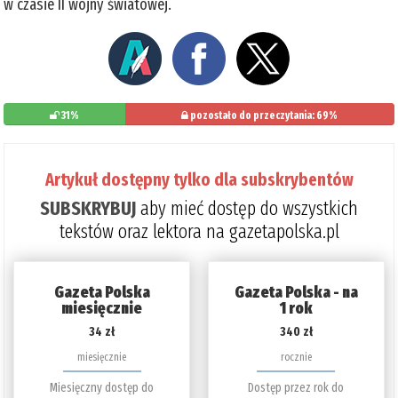
w czasie II wojny światowej.
31%
pozostało do przeczytania: 69%
Artykuł dostępny tylko dla subskrybentów
SUBSKRYBUJ
aby mieć dostęp do wszystkich
tekstów oraz lektora na gazetapolska.pl
Gazeta Polska
Gazeta Polska - na
miesięcznie
1 rok
34 zł
340 zł
miesięcznie
rocznie
Miesięczny dostęp do
Dostęp przez rok do