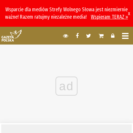
Wsparcie dla mediów Strefy Wolnego Słowa jest niezmiernie
x
ważne! Razem ratujmy niezależne media!
Wspieram TERAZ »
ad