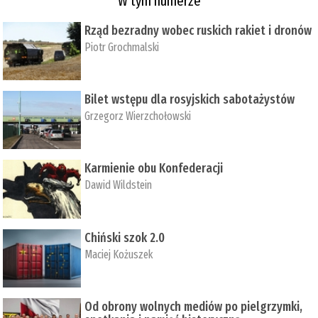
W tym numerze
Rząd bezradny wobec ruskich rakiet i dronów
Piotr Grochmalski
Bilet wstępu dla rosyjskich sabotażystów
Grzegorz Wierzchołowski
Karmienie obu Konfederacji
Dawid Wildstein
Chiński szok 2.0
Maciej Kożuszek
Od obrony wolnych mediów po pielgrzymki,