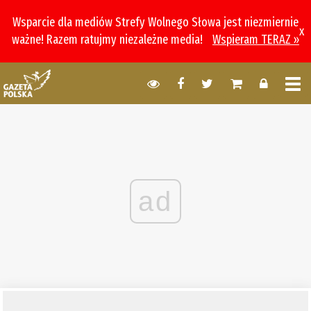
Wsparcie dla mediów Strefy Wolnego Słowa jest niezmiernie
x
ważne! Razem ratujmy niezależne media!
Wspieram TERAZ »
ad