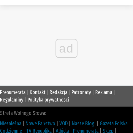
ad
Prenumerata
|
Kontakt
|
Redakcja
|
Patronaty
|
Reklama
|
Regulaminy
|
Polityka prywatności
Strefa Wolnego Słowa:
Niezależna
|
Nowe Państwo
|
VOD
|
Nasze Blogi
|
Gazeta Polska
Codziennie
|
TV Republika
|
Albicla
|
Prenumerata
|
Sklep
|