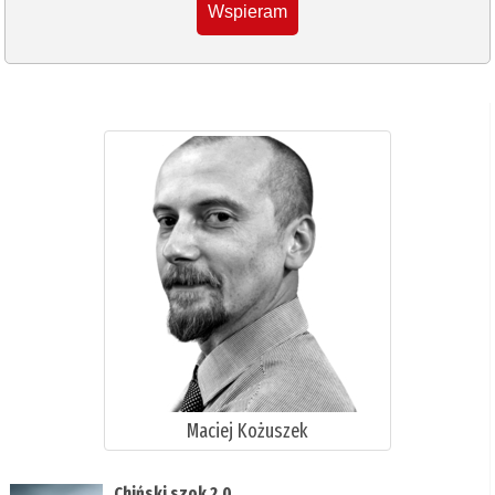
Wspieram
Maciej Kożuszek
Chiński szok 2.0