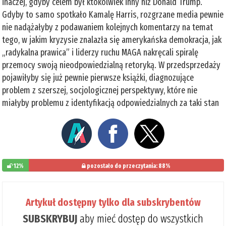
inaczej, gdyby celem był ktokolwiek inny niż Donald Trump.
Gdyby to samo spotkało Kamalę Harris, rozgrzane media pewnie
nie nadążałyby z podawaniem kolejnych komentarzy na temat
tego, w jakim kryzysie znalazła się amerykańska demokracja, jak
„radykalna prawica” i liderzy ruchu MAGA nakręcali spiralę
przemocy swoją nieodpowiedzialną retoryką. W przedsprzedaży
pojawiłyby się już pewnie pierwsze książki, diagnozujące
problem z szerszej, socjologicznej perspektywy, które nie
miałyby problemu z identyfikacją odpowiedzialnych za taki stan
12%
pozostało do przeczytania: 88%
Artykuł dostępny tylko dla subskrybentów
SUBSKRYBUJ
aby mieć dostęp do wszystkich