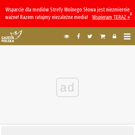
Wsparcie dla mediów Strefy Wolnego Słowa jest niezmiernie
x
ważne! Razem ratujmy niezależne media!
Wspieram TERAZ »
ad