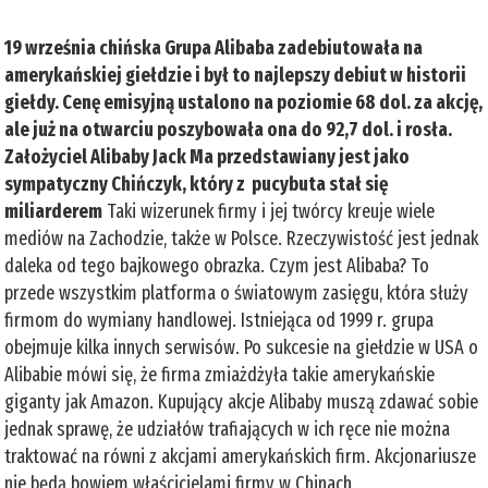
19 września chińska Grupa Alibaba zadebiutowała na
amerykańskiej giełdzie i był to najlepszy debiut w historii
giełdy. Cenę emisyjną ustalono na poziomie 68 dol. za akcję,
ale już na otwarciu poszybowała ona do 92,7 dol. i rosła.
Założyciel Alibaby Jack Ma przedstawiany jest jako
sympatyczny Chińczyk, który z pucybuta stał się
miliarderem
Taki wizerunek firmy i jej twórcy kreuje wiele
mediów na Zachodzie, także w Polsce. Rzeczywistość jest jednak
daleka od tego bajkowego obrazka. Czym jest Alibaba? To
przede wszystkim platforma o światowym zasięgu, która służy
firmom do wymiany handlowej. Istniejąca od 1999 r. grupa
obejmuje kilka innych serwisów. Po sukcesie na giełdzie w USA o
Alibabie mówi się, że firma zmiażdżyła takie amerykańskie
giganty jak Amazon. Kupujący akcje Alibaby muszą zdawać sobie
jednak sprawę, że udziałów trafiających w ich ręce nie można
traktować na równi z akcjami amerykańskich firm. Akcjonariusze
nie będą bowiem właścicielami firmy w Chinach,