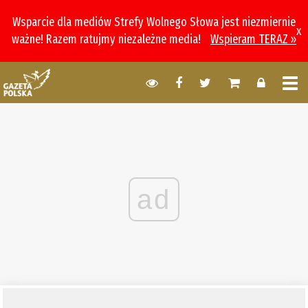
Wsparcie dla mediów Strefy Wolnego Słowa jest niezmiernie
x
ważne! Razem ratujmy niezależne media!
Wspieram TERAZ »
ad