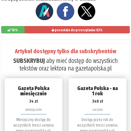
18%
pozostało do przeczytania: 82%
Artykuł dostępny tylko dla subskrybentów
SUBSKRYBUJ
aby mieć dostęp do wszystkich
tekstów oraz lektora na gazetapolska.pl
Gazeta Polska
Gazeta Polska - na
miesięcznie
1 rok
34 zł
340 zł
miesięcznie
rocznie
Miesięczny dostęp do
Dostęp przez rok do
wszystkich treści serwisu
wszystkich treści serwisu
www.gazetapolska.pl.
www.gazetapolska.pl.