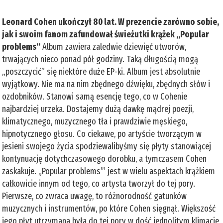
Leonard Cohen ukończył 80 lat. W prezencie zarówno sobie,
jak i swoim fanom zafundował świeżutki krążek „Popular
problems”
Album zawiera zaledwie dziewięć utworów,
trwających nieco ponad pół godziny. Taką długością mogą
„poszczycić” się niektóre duże EP-ki. Album jest absolutnie
wyjątkowy. Nie ma na nim zbędnego dźwięku, zbędnych słów i
ozdobników. Stanowi samą esencję tego, co w Cohenie
najbardziej urzeka. Dostajemy dużą dawkę mądrej poezji,
klimatycznego, muzycznego tła i prawdziwie męskiego,
hipnotycznego głosu. Co ciekawe, po artyście tworzącym w
jesieni swojego życia spodziewalibyśmy się płyty stanowiącej
kontynuację dotychczasowego dorobku, a tymczasem Cohen
zaskakuje. „Popular problems’” jest w wielu aspektach krążkiem
całkowicie innym od tego, co artysta tworzył do tej pory.
Pierwsze, co zwraca uwagę, to różnorodność gatunków
muzycznych i instrumentów, po które Cohen sięgnął. Większość
jego płyt utrzymana była do tej pory w dość jednolitym klimacie,