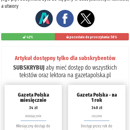
a utwory
42%
pozostało do przeczytania: 58%
Artykuł dostępny tylko dla subskrybentów
SUBSKRYBUJ
aby mieć dostęp do wszystkich
tekstów oraz lektora na gazetapolska.pl
Gazeta Polska
Gazeta Polska - na
miesięcznie
1 rok
34 zł
340 zł
miesięcznie
rocznie
Miesięczny dostęp do
Dostęp przez rok do