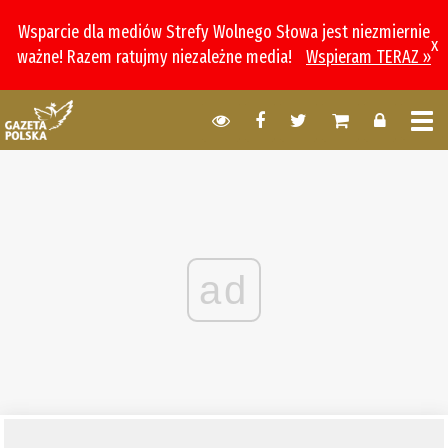
Wsparcie dla mediów Strefy Wolnego Słowa jest niezmiernie
x
ważne! Razem ratujmy niezależne media!
Wspieram TERAZ »
ad