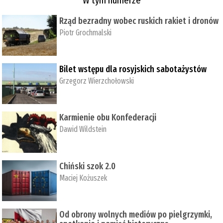
Rząd bezradny wobec ruskich rakiet i dronów
Piotr Grochmalski
Bilet wstępu dla rosyjskich sabotażystów
Grzegorz Wierzchołowski
Karmienie obu Konfederacji
Dawid Wildstein
Chiński szok 2.0
Maciej Kożuszek
Od obrony wolnych mediów po pielgrzymki,