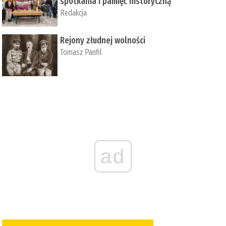
spotkania i pamięć historyczną
Redakcja
Rejony złudnej wolności
Tomasz Panfil
ad