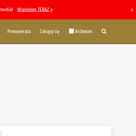
 media!
Wspieram TERAZ »
x
Prenumerata
Zaloguj się
Archiwum