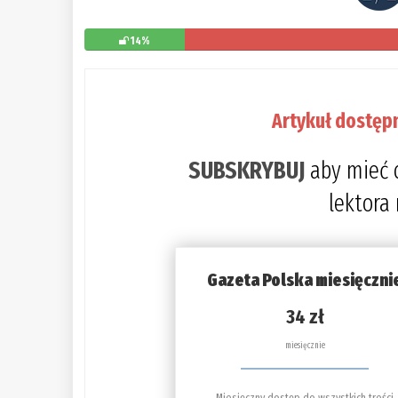
14%
Artykuł dostęp
SUBSKRYBUJ
aby mieć 
lektora
Gazeta Polska miesięczni
34 zł
miesięcznie
Miesięczny dostęp do wszystkich treści