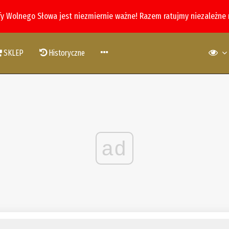
fy Wolnego Słowa jest niezmiernie ważne! Razem ratujmy niezależne
SKLEP
Historyczne
ad