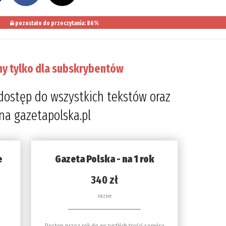
pozostało do przeczytania: 86%
ny tylko dla subskrybentów
dostęp do wszystkich tekstów oraz
 na gazetapolska.pl
e
Gazeta Polska - na 1 rok
340 zł
rocznie
Dostęp przez rok do wszystkich treści serwisu