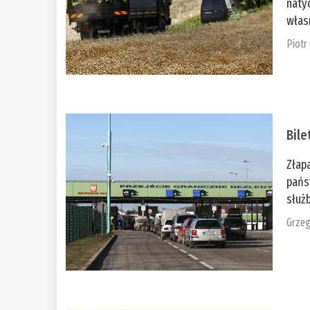
naty
włas
Piotr
Bile
Złap
pańs
służb
Grzeg