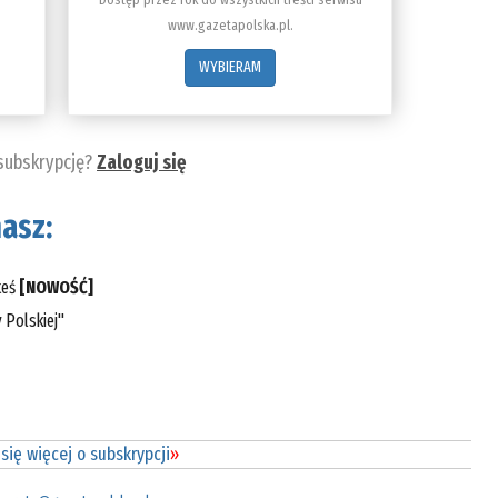
www.gazetapolska.pl.
WYBIERAM
 subskrypcję?
Zaloguj się
asz:
teś
[NOWOŚĆ]
 Polskiej"
się więcej o subskrypcji
»