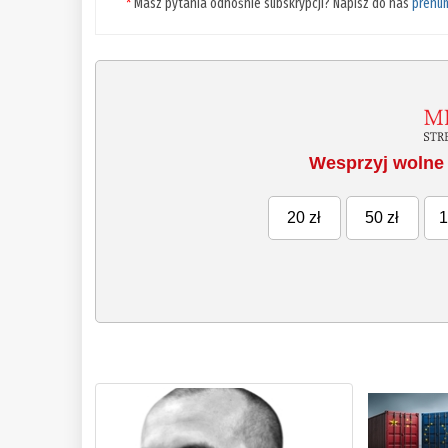
*
Masz pytania odnośnie subskrypcji? Napisz do nas
prenu
Wesprzyj wolne 
20 zł
50 zł
1