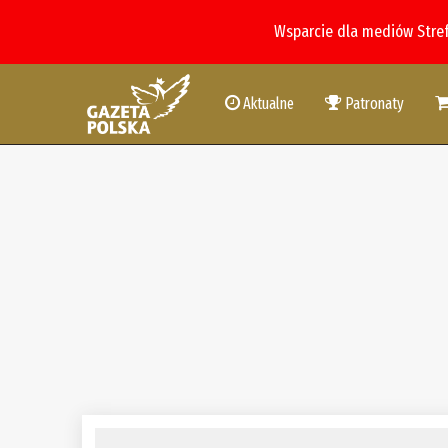
Wsparcie dla mediów Stre
Aktualne
Patronaty