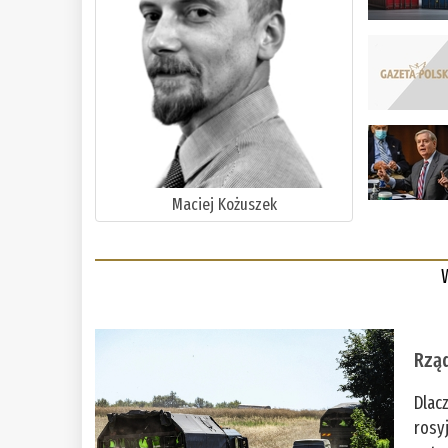
Maciej Kożuszek
Rząd
Dlac
rosy