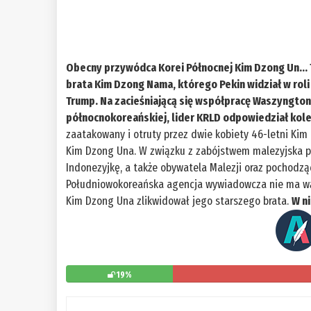
Obecny przywódca Korei Północnej Kim Dzong Un… 
brata Kim Dzong Nama, którego Pekin widział w rol
Trump. Na zacieśniającą się współpracę Waszyngtonu,
północnokoreańskiej, lider KRLD odpowiedział kol
zaatakowany i otruty przez dwie kobiety 46-letni Kim
Kim Dzong Una. W związku z zabójstwem malezyjska po
Indonezyjkę, a także obywatela Malezji oraz pochodzą
Południowokoreańska agencja wywiadowcza nie ma wątp
Kim Dzong Una zlikwidował jego starszego brata.
W n
19%