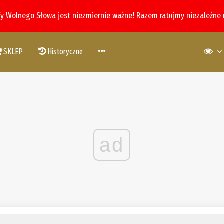
fy Wolnego Słowa jest niezmiernie ważne! Razem ratujmy niezależne
SKLEP
Historyczne
ad