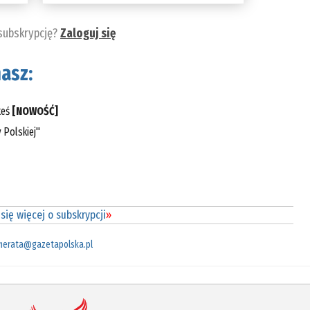
 subskrypcję?
Zaloguj się
asz:
teś
[NOWOŚĆ]
 Polskiej"
się więcej o subskrypcji
»
merata@gazetapolska.pl