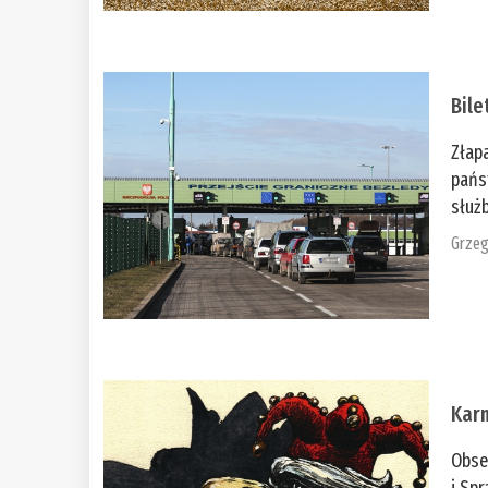
Bile
Złap
pańs
służb
Grzeg
Kar
Obse