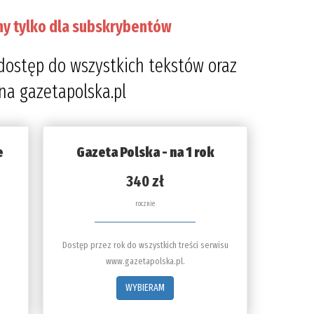
ny tylko dla subskrybentów
dostęp do wszystkich tekstów oraz
 na gazetapolska.pl
e
Gazeta Polska - na 1 rok
340 zł
rocznie
Dostęp przez rok do wszystkich treści serwisu
www.gazetapolska.pl.
WYBIERAM