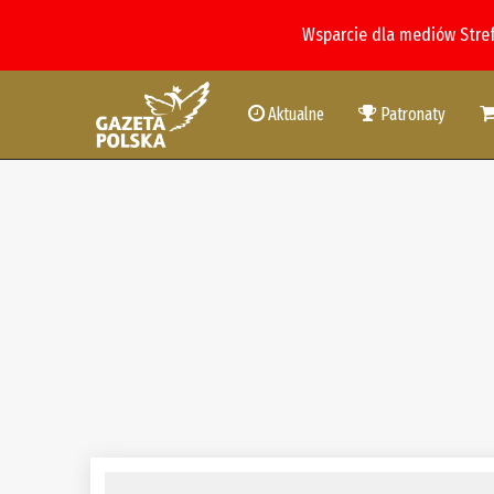
Wsparcie dla mediów Stre
Aktualne
Patronaty