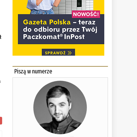
ł
Piszą w numerze
a