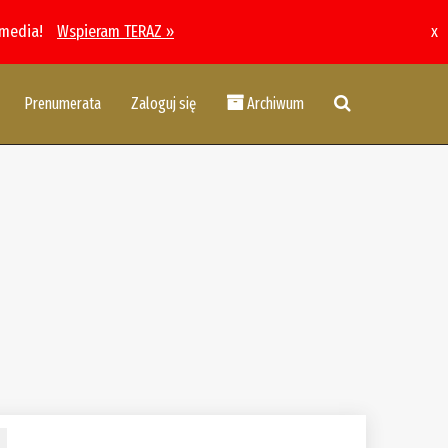
 media!
Wspieram TERAZ »
x
Prenumerata
Zaloguj się
Archiwum