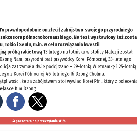
To prawdopodobnie on zlecił zabójstwo swojego przyrodniego
i sukcesora północnokoreańskiego. Na test wystawiony też zosta
 Tokio i Seulu, m.in. w celu rozwiązania kwestii
ejną próbą rakietową
13 lutego na lotnisku w stolicy Malezji został
 Dzong Nam, przyrodni brat przywódcy Korei Północnej, 33-letniego
licja zatrzymała dwie podejrzane – 29-letnią Wietnamkę i 25-letnią
cego z Korei Północnej 46-letniego Ri Dzong Cholma.
liwości, że za zabójstwem stoi wywiad Korei Płn., który z poleceni
iełasce
Kim Dzong
pozostało do przeczytania: 81%