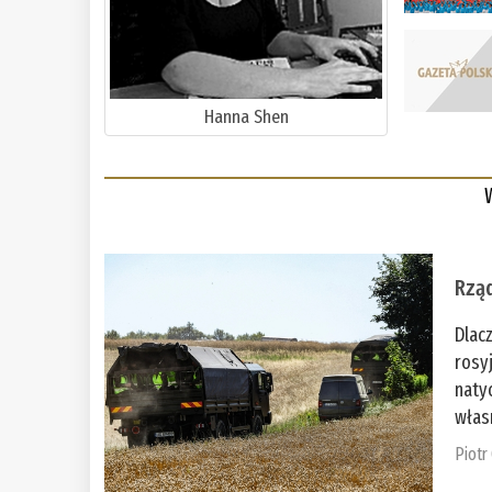
Hanna Shen
Rząd
Dlac
rosy
naty
włas
Piotr