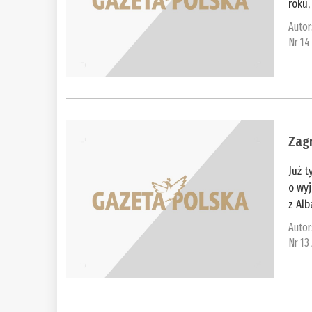
roku,
Autor
Nr 14
Zagr
Już t
o wy
z Alb
Autor
Nr 13