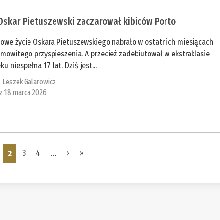
Oskar Pietuszewski zaczarował kibiców Porto
towe życie Oskara Pietuszewskiego nabrało w ostatnich miesiącach
mowitego przyspieszenia. A przecież zadebiutował w ekstraklasie
ku niespełna 17 lat. Dziś jest...
:
Leszek Galarowicz
 z 18 marca 2026
2
3
4
…
›
»