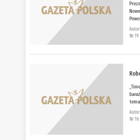
Preze
Noweg
Powod
Autor
Nr 19
Robe
„Tim
bara
temat
Autor
Nr 16