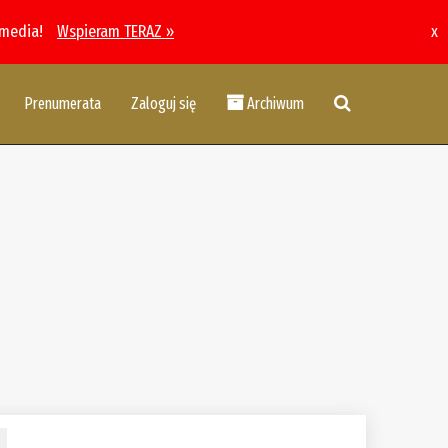
 media!
Wspieram TERAZ »
x
Prenumerata
Zaloguj się
Archiwum