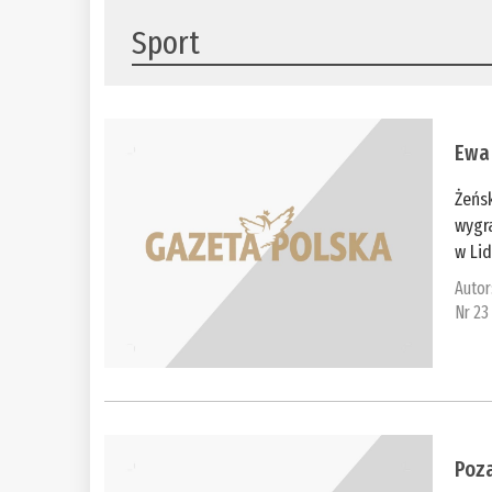
Sport
Ewa 
Żeńs
wygra
w Lid
Autor
Nr 23
Poza