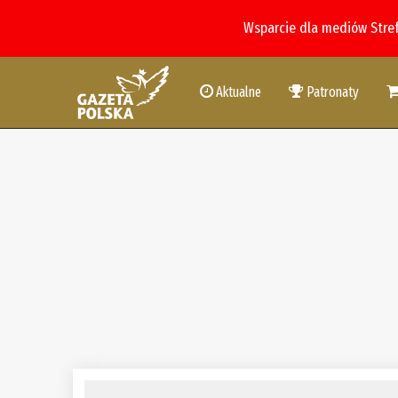
Wsparcie dla mediów Stre
Aktualne
Patronaty