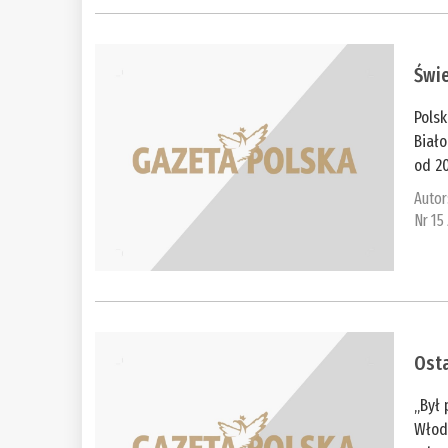
Świe
Polsk
Biało
od 20
Autor
Nr 15
Osta
„Był
Włod