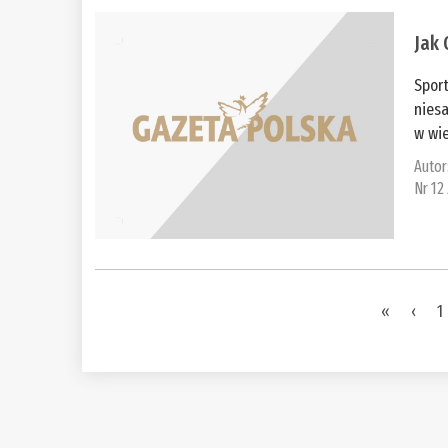
Jak 
Spor
niesa
w wie
Autor
Nr 12
Pages
«
‹
1