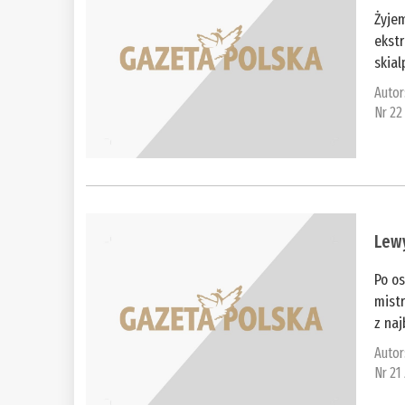
Żyjem
ekstr
skial
Autor
Nr 22
Lew
Po os
mistr
z naj
Autor
Nr 21