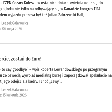
s PZPN Cezary Kulesza w ostatnich dniach kwietnia udał się do
o Jorku nie tylko na odbywający się w Kanadzie kongres FIFA.
em wyjazdu prezesa był też Julian Zakrzewski Hall,...
:
Leszek Galarowicz
 z 06 maja 2026
rcie, zostań do Euro!
e to say goodbye” – wpis Roberta Lewandowskiego po przegranym
żu ze Szwecją wywołał medialną burzę i zapoczątkował spekulacje na
 jego odejścia z kadry. I choć „Lewy”...
:
Leszek Galarowicz
 z 15 kwietnia 2026