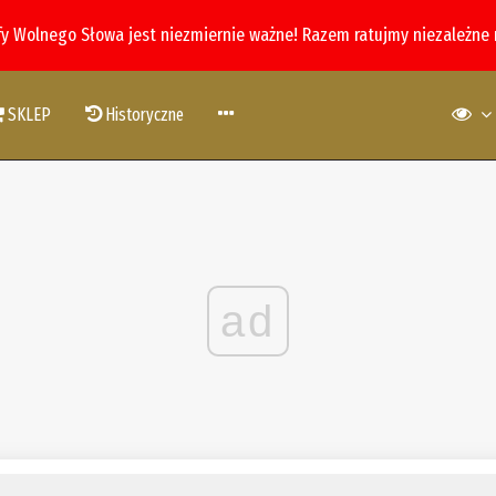
fy Wolnego Słowa jest niezmiernie ważne! Razem ratujmy niezależne
SKLEP
Historyczne
ad