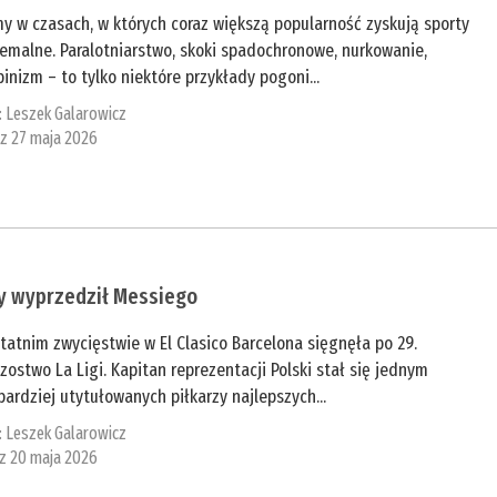
y w czasach, w których coraz większą popularność zyskują sporty
emalne. Paralotniarstwo, skoki spadochronowe, nurkowanie,
pinizm – to tylko niektóre przykłady pogoni...
:
Leszek Galarowicz
 z 27 maja 2026
y wyprzedził Messiego
tatnim zwycięstwie w El Clasico Barcelona sięgnęła po 29.
zostwo La Ligi. Kapitan reprezentacji Polski stał się jednym
bardziej utytułowanych piłkarzy najlepszych...
:
Leszek Galarowicz
 z 20 maja 2026