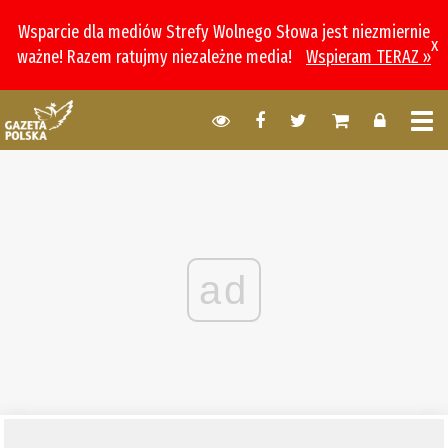
Wsparcie dla mediów Strefy Wolnego Słowa jest niezmiernie
x
ważne! Razem ratujmy niezależne media!
Wspieram TERAZ »
ad