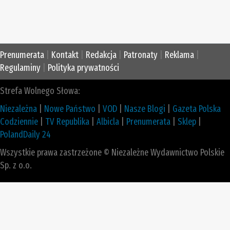
Prenumerata
|
Kontakt
|
Redakcja
|
Patronaty
|
Reklama
|
Regulaminy
|
Polityka prywatności
Strefa Wolnego Słowa:
Niezależna
|
Nowe Państwo
|
VOD
|
Nasze Blogi
|
Gazeta Polska
Codziennie
|
TV Republika
|
Albicla
|
Prenumerata
|
Sklep
|
PolandDaily 24
Wszystkie prawa zastrzeżone © Niezależne Wydawnictwo Polskie
Sp. z o.o.