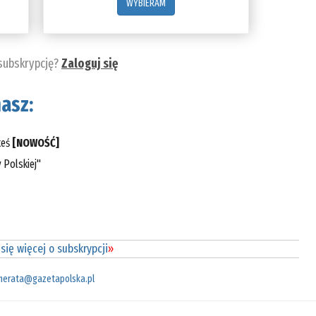
WYBIERAM
 subskrypcję?
Zaloguj się
asz:
teś
[NOWOŚĆ]
 Polskiej"
się więcej o subskrypcji
»
merata@gazetapolska.pl