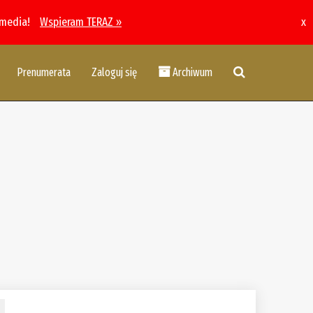
 media!
Wspieram TERAZ »
x
Prenumerata
Zaloguj się
Archiwum