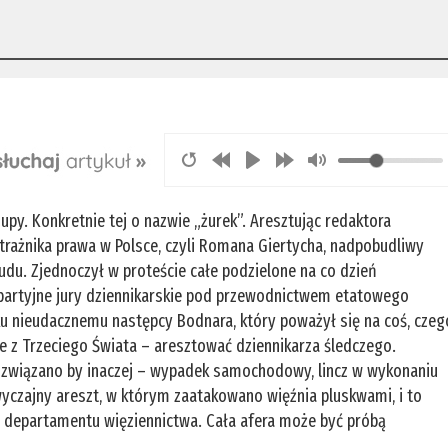
upy. Konkretnie tej o nazwie „żurek”. Aresztując redaktora
rażnika prawa w Polsce, czyli Romana Giertycha, nadpobudliwy
du. Zjednoczył w proteście całe podzielone na co dzień
adpartyjne jury dziennikarskie pod przewodnictwem etatowego
ku nieudacznemu następcy Bodnara, który poważył się na coś, czeg
ie z Trzeciego Świata – aresztować dziennikarza śledczego.
wiązano by inaczej – wypadek samochodowy, lincz w wykonaniu
yczajny areszt, w którym zaatakowano więźnia pluskwami, i to
 departamentu więziennictwa. Cała afera może być próbą