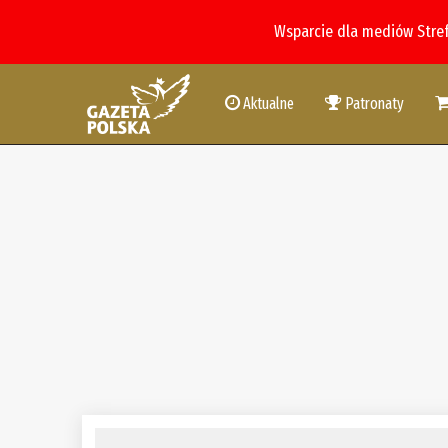
Wsparcie dla mediów Stre
Aktualne
Patronaty