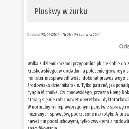
Pluskwy w żurku
Dodano: 23/06/2026 -
Nr 26 z 24 czerwca 2026
Walka z dziennikarzami przypomina plucie sobie do z
Kraskowskiego, w dodatku na polecenie głównego st
minister niesprawiedliwości dokonał prawdziwego cu
środowisko dziennikarskie. Tylko patrzeć, jak pon
cyngla Michnika, Czuchnowskiego, przyzna Hienę Ro
starają się nie robić nawet operetkowi dyktatorkow
W normalnym niepraworządnym państwie sprawę roz
nieznanych sprawców, podrzucone narkotyki. A tu zw
nawet nie podsłuchowymi, tylko zwykłymi z hodowli
spacyfikowania