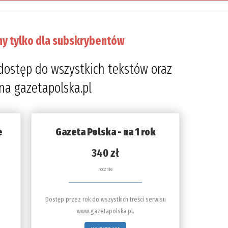
ny tylko dla subskrybentów
dostęp do wszystkich tekstów oraz
 na gazetapolska.pl
e
Gazeta Polska - na 1 rok
340 zł
rocznie
Dostęp przez rok do wszystkich treści serwisu
www.gazetapolska.pl.