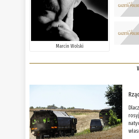
Marcin Wolski
Rząd
Dlac
rosy
naty
włas