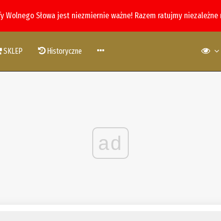
fy Wolnego Słowa jest niezmiernie ważne! Razem ratujmy niezależne
SKLEP
Historyczne
ad