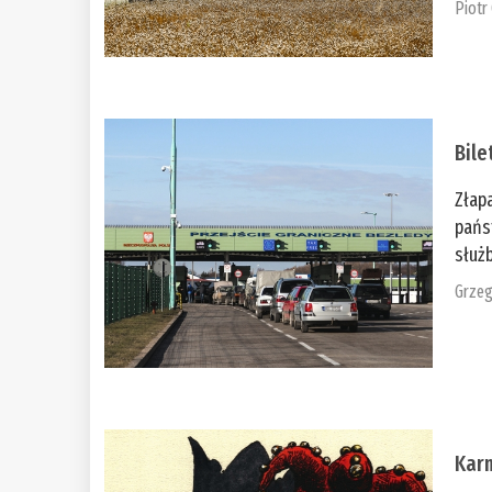
Piotr
Bile
Złap
pańs
służb
Grzeg
Kar