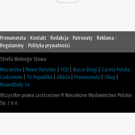
Prenumerata
|
Kontakt
|
Redakcja
|
Patronaty
|
Reklama
|
Regulaminy
|
Polityka prywatności
Strefa Wolnego Słowa:
Niezależna
|
Nowe Państwo
|
VOD
|
Nasze Blogi
|
Gazeta Polska
Codziennie
|
TV Republika
|
Albicla
|
Prenumerata
|
Sklep
|
PolandDaily 24
Wszystkie prawa zastrzeżone © Niezależne Wydawnictwo Polskie
Sp. z o.o.