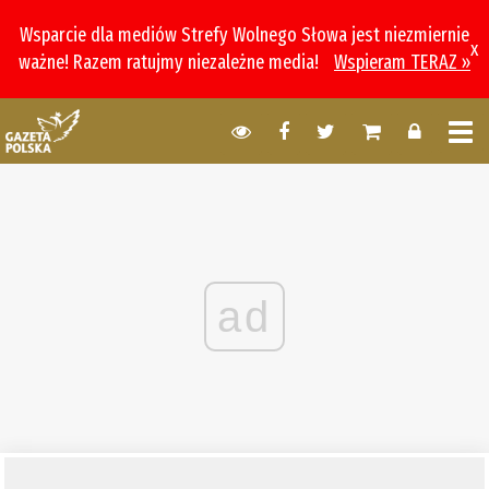
Wsparcie dla mediów Strefy Wolnego Słowa jest niezmiernie
x
ważne! Razem ratujmy niezależne media!
Wspieram TERAZ »
ad