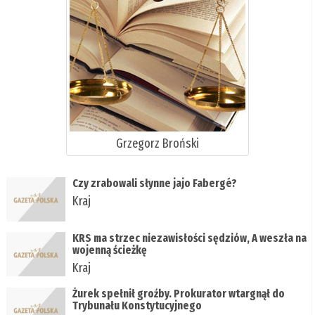
Grzegorz Broński
Czy zrabowali słynne jajo Fabergé?
Kraj
KRS ma strzec niezawisłości sędziów, A weszła na
wojenną ścieżkę
Kraj
Żurek spełnił groźby. Prokurator wtargnął do
Trybunału Konstytucyjnego