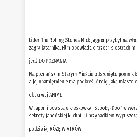
Lider The Rolling Stones Mick Jagger przybył na wł
zagra latarnika. Film opowiada o trzech siostrach
jedź DO POZNANIA
Na poznańskim Starym Mieście odsłonięto pomnik kró
a jej upamiętnienie ma podkreślić rolę, jaką miasto
obserwuj ANIME
W Japonii powstaje kreskówka „Scooby-Doo” w wers
sekrety japońskiej kuchni… i przypadkiem wypuszcz
podziwiaj RÓŻĘ WIATRÓW