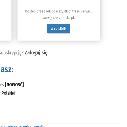
Dostęp przez rok do wszystkich treści serwisu
www.gazetapolska.pl.
WYBIERAM
 subskrypcję?
Zaloguj się
asz:
teś
[NOWOŚĆ]
 Polskiej"