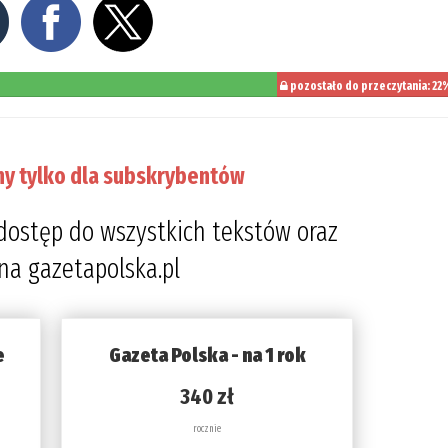
pozostało do przeczytania: 22
ny tylko dla subskrybentów
dostęp do wszystkich tekstów oraz
 na gazetapolska.pl
e
Gazeta Polska - na 1 rok
340 zł
rocznie