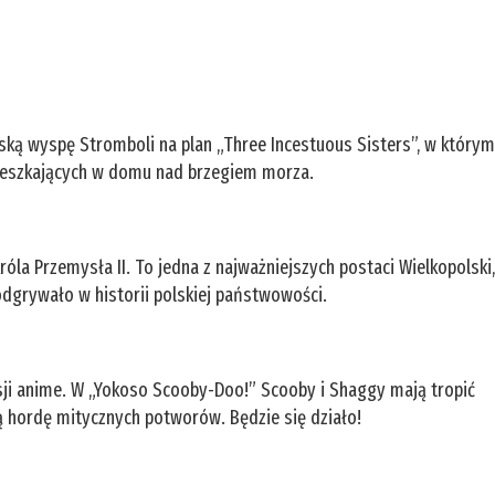
oską wyspę Stromboli na plan „Three Incestuous Sisters”, w który
 mieszkających w domu nad brzegiem morza.
la Przemysła II. To jedna z najważniejszych postaci Wielkopolski
 odgrywało w historii polskiej państwowości.
ji anime. W „Yokoso Scooby-Doo!” Scooby i Shaggy mają tropić
ą hordę mitycznych potworów. Będzie się działo!