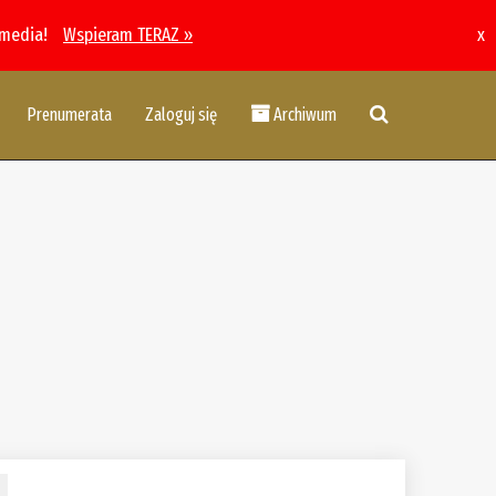
 media!
Wspieram TERAZ »
x
Prenumerata
Zaloguj się
Archiwum