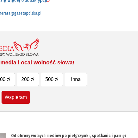
się więcej o subskrypcji
»
merata@gazetapolska.pl
media i ocal wolność słowa!
00 zł
200 zł
500 zł
inna
Wspieram
Od obrony wolnych mediów po pielgrzymki, spotkania i pamięć