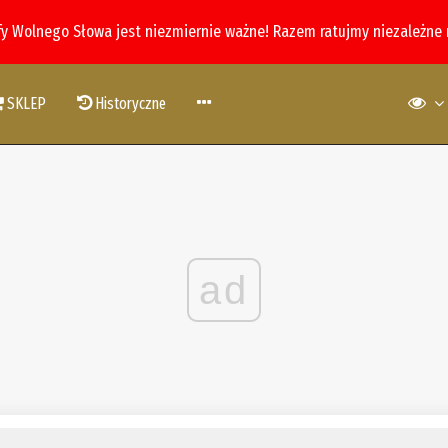
fy Wolnego Słowa jest niezmiernie ważne! Razem ratujmy niezależne
SKLEP
Historyczne
ad