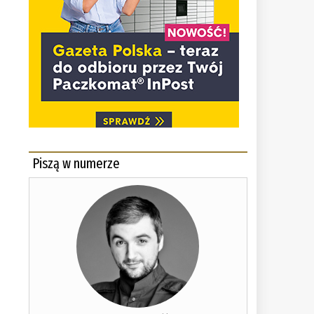
m
Piszą w numerze
,