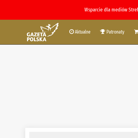
Wsparcie dla mediów Stre
Aktualne
Patronaty