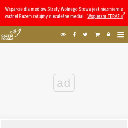
Wsparcie dla mediów Strefy Wolnego Słowa jest niezmiernie
x
ważne! Razem ratujmy niezależne media!
Wspieram TERAZ »
ad