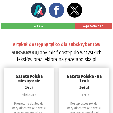
67%
pozostało do
przeczytania: 33%
Artykuł dostępny tylko dla subskrybentów
SUBSKRYBUJ
aby mieć dostęp do wszystkich
tekstów oraz lektora na gazetapolska.pl
Gazeta Polska
Gazeta Polska - na
miesięcznie
1 rok
34 zł
340 zł
miesięcznie
rocznie
Miesięczny dostęp do
Dostęp przez rok do
wszystkich treści serwisu
wszystkich treści serwisu