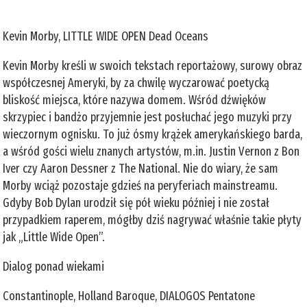
Kevin Morby, LITTLE WIDE OPEN Dead Oceans
Kevin Morby kreśli w swoich tekstach reportażowy, surowy obraz
współczesnej Ameryki, by za chwilę wyczarować poetycką
bliskość miejsca, które nazywa domem. Wśród dźwięków
skrzypiec i bandżo przyjemnie jest posłuchać jego muzyki przy
wieczornym ognisku. To już ósmy krążek amerykańskiego barda,
a wśród gości wielu znanych artystów, m.in. Justin Vernon z Bon
Iver czy Aaron Dessner z The National. Nie do wiary, że sam
Morby wciąż pozostaje gdzieś na peryferiach mainstreamu.
Gdyby Bob Dylan urodził się pół wieku później i nie został
przypadkiem raperem, mógłby dziś nagrywać właśnie takie płyty
jak „Little Wide Open”.
Dialog ponad wiekami
Constantinople, Holland Baroque, DIALOGOS Pentatone