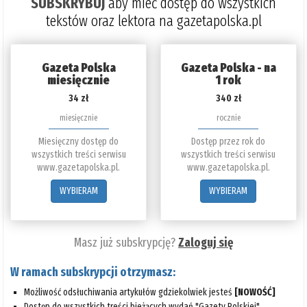
SUBSKRYBUJ
aby mieć dostęp do wszystkich
tekstów oraz lektora na gazetapolska.pl
Gazeta Polska
Gazeta Polska - na
miesięcznie
1 rok
34 zł
340 zł
miesięcznie
rocznie
Miesięczny dostęp do
Dostęp przez rok do
wszystkich treści serwisu
wszystkich treści serwisu
www.gazetapolska.pl.
www.gazetapolska.pl.
WYBIERAM
WYBIERAM
Masz już subskrypcję?
Zaloguj się
W ramach subskrypcji otrzymasz:
Możliwość odsłuchiwania artykułów gdziekolwiek jesteś
[NOWOŚĆ]
Dostęp do wszystkich treści bieżących wydań "Gazety Polskiej"