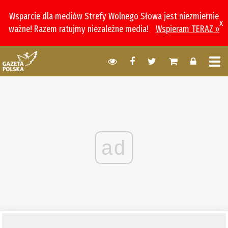
Wsparcie dla mediów Strefy Wolnego Słowa jest niezmiernie
x
ważne! Razem ratujmy niezależne media!
Wspieram TERAZ »
ad