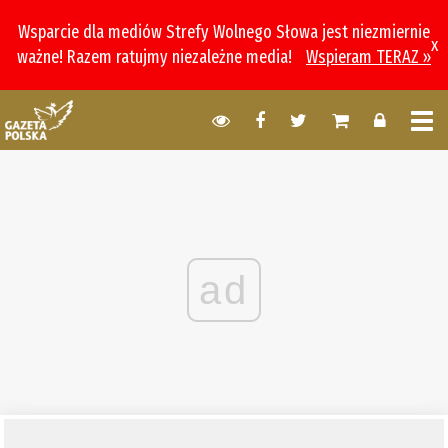
Wsparcie dla mediów Strefy Wolnego Słowa jest niezmiernie
x
ważne! Razem ratujmy niezależne media!
Wspieram TERAZ »
ad