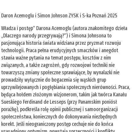
Daron Acemoglu i Simon Johnson ZYSK i S-ka Poznań 2025
Władza i postęp” Darona Acemoglu (autora znakomitego dzieła
„Dlaczego narody przegrywają?”) i Simona Johnsona to
pasjonująca historia świata widziana przez pryzmat rozwoju
technologii. Praca pełna erudycyjnych smaczków i anegdot
stawia ważne pytania na temat postępu, kosztów z nim
związanych, a także zagrożeń, gdy rozwojowi techniki nie
towarzyszą zmiany społeczne sprawiające, by wynalazki nie
prowadziły wyłącznie do bogacenia się wąskich grup
uprzywilejowanych i pogłębiania społecznych nierówności. Praca,
będąca hołdem złożonym wizjonerom, takim jak twórca Kanału
Sueskiego Ferdinand de Lesseps (przy Panamskim poniósł
porażkę), podkreśla rolę opinii publicznej i samoorganizacji
społeczeństwa, koniecznych do dokonywania niezbędnych
korekt. Jeśli nieograniczony postęp cechuje nie do końca
uzasadniony optymizm, powstają sprzeczności i konflikty,