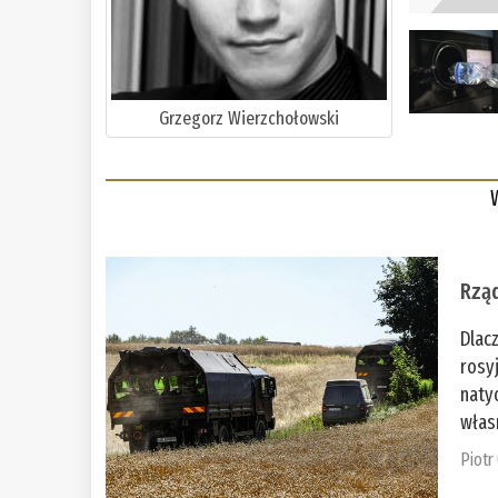
Grzegorz Wierzchołowski
Rząd
Dlac
rosy
naty
włas
Piotr