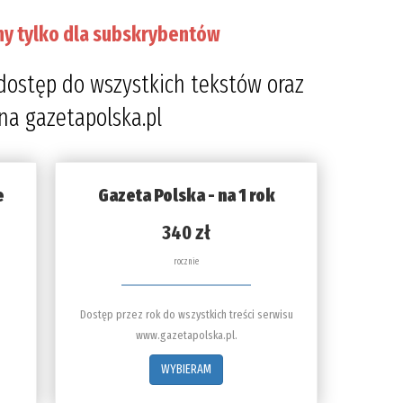
ny tylko dla subskrybentów
dostęp do wszystkich tekstów oraz
 na gazetapolska.pl
e
Gazeta Polska - na 1 rok
340 zł
rocznie
Dostęp przez rok do wszystkich treści serwisu
www.gazetapolska.pl.
WYBIERAM