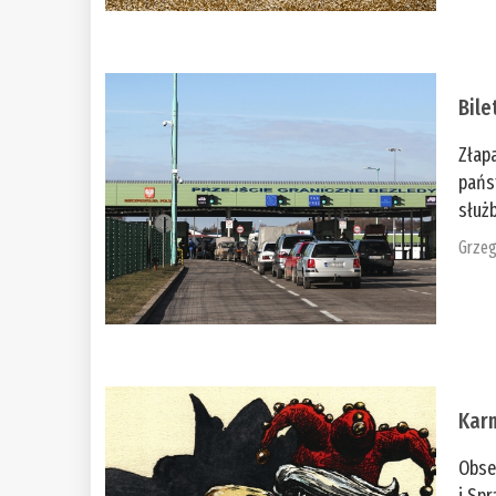
Bile
Złap
pańs
służb
Grzeg
Kar
Obse