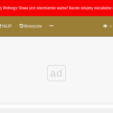
fy Wolnego Słowa jest niezmiernie ważne! Razem ratujmy niezależne
SKLEP
Historyczne
ad