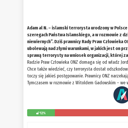
Adam al N. – islamski terrorysta urodzony w Polsce 
szeregach Państwa Islamskiego, a w rozmowie z d
niewiernych”. Dziś prawnicy Rady Praw Człowieka O
ubolewają nad złymi warunkami, w jakich jest on p
sprawą terrorysty na wniosek organizacji, której za
Radzie Praw Człowieka ONZ domaga się od władz Jordani
Chce także wiedzieć, czy terrorysta dostał odszkodow
toczy się jakieś postępowanie. Prawnicy ONZ narzekają
Tymczasem w rozmowie z Witoldem Gadowskim – we ws
12%