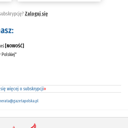
 subskrypcję?
Zaloguj się
asz:
teś
[NOWOŚĆ]
 Polskiej"
się więcej o subskrypcji
»
merata@gazetapolska.pl