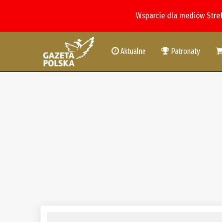
Wsparcie dla mediów Stre
Aktualne
Patronaty