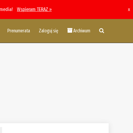
 media!
Wspieram TERAZ »
x
Prenumerata
Zaloguj się
Archiwum