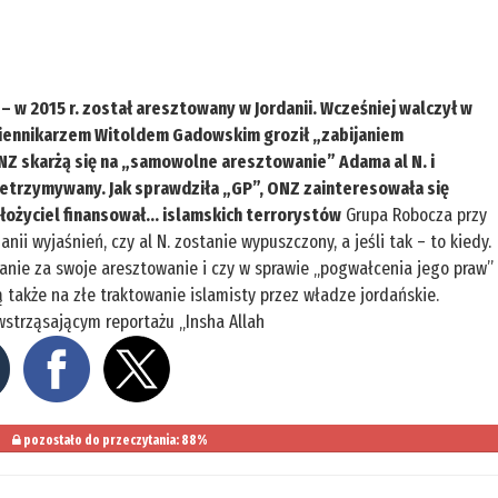
– w 2015 r. został aresztowany w Jordanii. Wcześniej walczył w
ziennikarzem Witoldem Gadowskim groził „zabijaniem
NZ skarżą się na „samowolne aresztowanie” Adama al N. i
rzetrzymywany. Jak sprawdziła „GP”, ONZ zainteresowała się
łożyciel finansował... islamskich terrorystów
Grupa Robocza przy
i wyjaśnień, czy al N. zostanie wypuszczony, a jeśli tak – to kiedy.
anie za swoje aresztowanie i czy w sprawie „pogwałcenia jego praw”
 także na złe traktowanie islamisty przez władze jordańskie.
trząsającym reportażu „Insha Allah
pozostało do przeczytania: 88%