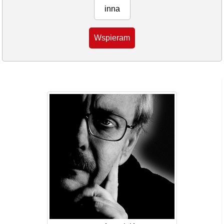
inna
Wspieram