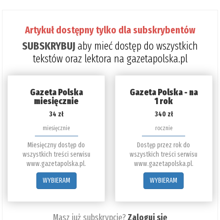
Artykuł dostępny tylko dla subskrybentów
SUBSKRYBUJ
aby mieć dostęp do wszystkich
tekstów oraz lektora na gazetapolska.pl
Gazeta Polska
Gazeta Polska - na
miesięcznie
1 rok
34 zł
340 zł
miesięcznie
rocznie
Miesięczny dostęp do
Dostęp przez rok do
wszystkich treści serwisu
wszystkich treści serwisu
www.gazetapolska.pl.
www.gazetapolska.pl.
WYBIERAM
WYBIERAM
Masz już subskrypcję?
Zaloguj się