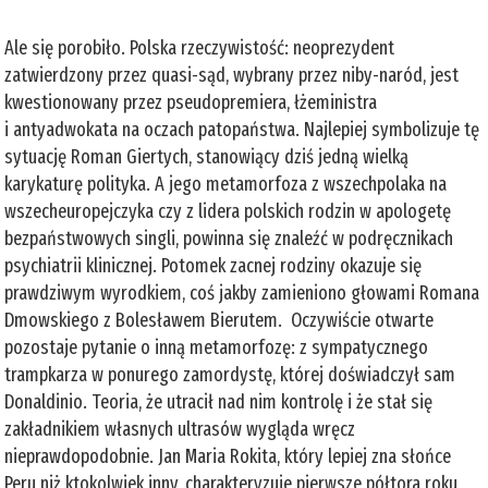
Ale się porobiło. Polska rzeczywistość: neoprezydent
zatwierdzony przez quasi-sąd, wybrany przez niby-naród, jest
kwestionowany przez pseudopremiera, łżeministra
i antyadwokata na oczach patopaństwa. Najlepiej symbolizuje tę
sytuację Roman Giertych, stanowiący dziś jedną wielką
karykaturę polityka. A jego metamorfoza z wszechpolaka na
wszecheuropejczyka czy z lidera polskich rodzin w apologetę
bezpaństwowych singli, powinna się znaleźć w podręcznikach
psychiatrii klinicznej. Potomek zacnej rodziny okazuje się
prawdziwym wyrodkiem, coś jakby zamieniono głowami Romana
Dmowskiego z Bolesławem Bierutem. Oczywiście otwarte
pozostaje pytanie o inną metamorfozę: z sympatycznego
trampkarza w ponurego zamordystę, której doświadczył sam
Donaldinio. Teoria, że utracił nad nim kontrolę i że stał się
zakładnikiem własnych ultrasów wygląda wręcz
nieprawdopodobnie. Jan Maria Rokita, który lepiej zna słońce
Peru niż ktokolwiek inny, charakteryzuje pierwsze półtora roku