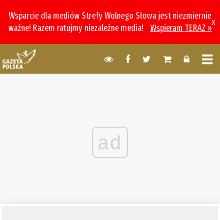
Wsparcie dla mediów Strefy Wolnego Słowa jest niezmiernie
x
ważne! Razem ratujmy niezależne media!
Wspieram TERAZ »
ad