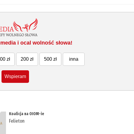
media i ocal wolność słowa!
00 zł
200 zł
500 zł
inna
Wspieram
Koalicja na OIOM-ie
Felieton