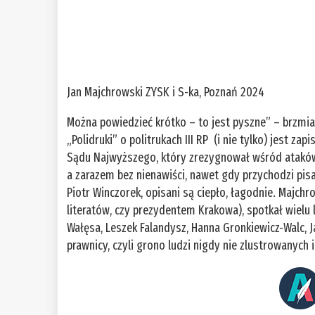
Jan Majchrowski ZYSK i S-ka, Poznań 2024
Można powiedzieć krótko – to jest pyszne” – brzmia
„Polidruki” o politrukach III RP (i nie tylko) jest z
Sądu Najwyższego, który zrezygnował wśród ataków
a zarazem bez nienawiści, nawet gdy przychodzi pisa
Piotr Winczorek, opisani są ciepło, łagodnie. Majch
literatów, czy prezydentem Krakowa), spotkał wielu l
Wałęsa, Leszek Falandysz, Hanna Gronkiewicz-Walc, 
prawnicy, czyli grono ludzi nigdy nie zlustrowanych