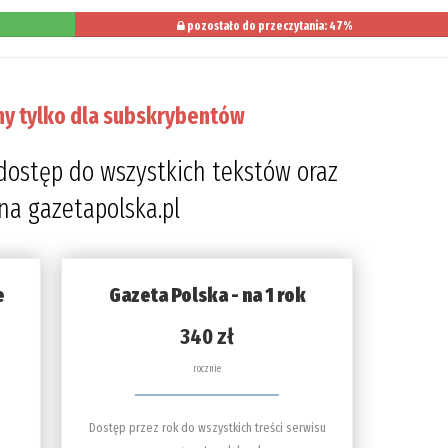
pozostało do przeczytania: 47%
ny tylko dla subskrybentów
dostęp do wszystkich tekstów oraz
 na gazetapolska.pl
e
Gazeta Polska - na 1 rok
340 zł
rocznie
Dostęp przez rok do wszystkich treści serwisu