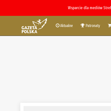
Wsparcie dla mediów Stre
Aktualne
Patronaty