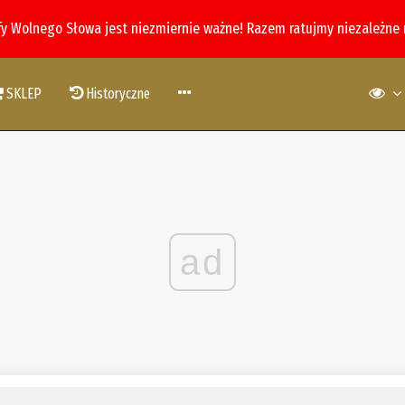
fy Wolnego Słowa jest niezmiernie ważne! Razem ratujmy niezależne
SKLEP
Historyczne
ad