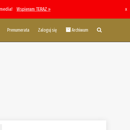
 media!
Wspieram TERAZ »
x
Prenumerata
Zaloguj się
Archiwum