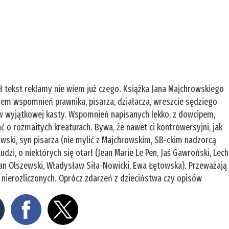
ł tekst reklamy nie wiem już czego. Książka Jana Majchrowskiego
apisem wspomnień prawnika, pisarza, działacza, wreszcie sędziego
 wyjątkowej kasty. Wspomnień napisanych lekko, z dowcipem,
ć o rozmaitych kreaturach. Bywa, że nawet ci kontrowersyjni, jak
rowski, syn pisarza (nie mylić z Majchrowskim, SB-ckim nadzorcą
udzi, o niektórych się otarł (Jean Marie Le Pen, Jaś Gawroński, Lech
Jan Olszewski, Władysław Siła-Nowicki, Ewa Łętowska). Przeważają
 i nierozliczonych. Oprócz zdarzeń z dzieciństwa czy opisów