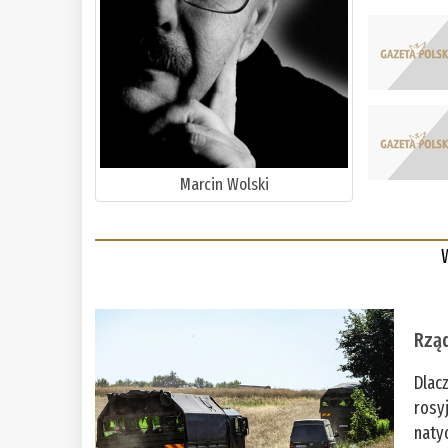
Marcin Wolski
Rząd
Dlac
rosy
naty