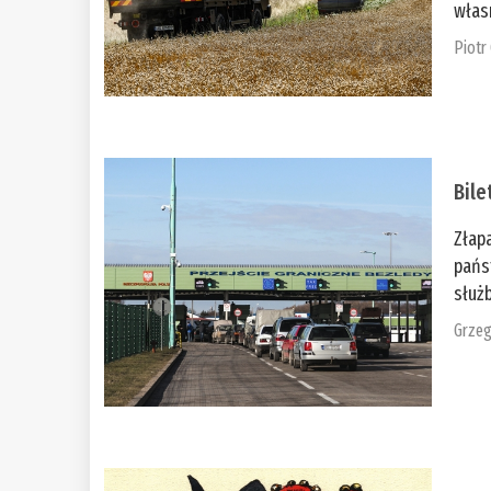
włas
Piotr
Bile
Złap
pańs
służb
Grzeg