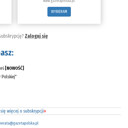
www.gazetapolska.pl.
WYBIERAM
 subskrypcję?
Zaloguj się
asz:
teś
[NOWOŚĆ]
 Polskiej"
się więcej o subskrypcji
»
merata@gazetapolska.pl