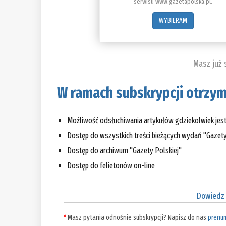
serwisu www.gazetapolska.pl.
WYBIERAM
Masz już
W ramach subskrypcji otrzym
Możliwość odsłuchiwania artykułów gdziekolwiek jes
Dostęp do wszystkich treści bieżących wydań "Gazety
Dostęp do archiwum "Gazety Polskiej"
Dostęp do felietonów on-line
Dowiedz 
*
Masz pytania odnośnie subskrypcji? Napisz do nas
prenu