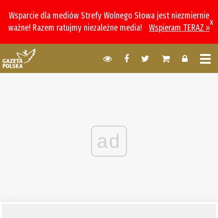
Wsparcie dla mediów Strefy Wolnego Słowa jest niezmiernie
x
ważne! Razem ratujmy niezależne media!
Wspieram TERAZ »
ad