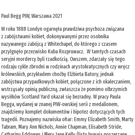
Paul Begg PIW, Warszawa 2021
W roku 1888 Londyn ogarnęła prawdziwa psychoza związana
z zabójstwami kobiet, dokonywanymi przez osobnika
nazywanego zabójcą z Whitechapel, do którego z czasem
przylgnęło przezwisko Kuba Rozpruwacz. W tamtych czasach
seryjni mordercy byli rzadkością. Owszem, zdarzały się tego
rodzaju cykle zbrodni w rodzinach arystokratycznych czy wręcz
królewskich, przykładem choćby Elżbieta Batory, jednak
zabójstwa przypadkowych kobiet, połączone z ich okaleczaniem,
wstrząsały opinią publiczną, zwłaszcza że pomimo olbrzymich
wysiłków Scotland Yard okazał się bezradny. W pracy Paula
Begga, wydanej w znanej PIW-owskiej serii z medalionem,
znajdziemy komplet dokumentów i hipotez dotyczących tych
tragedii. Poznajemy nazwiska ofiar: Emmy Elizabeth Smith, Marty
Tabram, Mary Ann Nichols, Annie Chapman, Elisabeth Stride,
Cathariny Eddowes i Mery Jane Kelly (listy bywają poszerzane