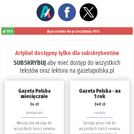
10%
pozostało do przeczytania: 90%
Artykuł dostępny tylko dla subskrybentów
SUBSKRYBUJ
aby mieć dostęp do wszystkich
tekstów oraz lektora na gazetapolska.pl
Gazeta Polska
Gazeta Polska - na
miesięcznie
1 rok
34 zł
340 zł
miesięcznie
rocznie
Miesięczny dostęp do
Dostęp przez rok do
wszystkich treści serwisu
wszystkich treści serwisu