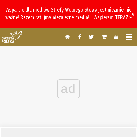
Wsparcie dla mediów Strefy Wolnego Słowa jest niezmiernie
x
ważne! Razem ratujmy niezależne media!
Wspieram TERAZ »
ad