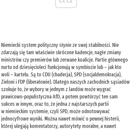
Niemiecki system polityczny słynie ze swej stabilności. Nie
zdarzają się tam właściwie skrócone kadencje, nagłe zmiany
ministrów czy premierów lub zerwane koalicje. Partie głównego
nurtu od dziesięcioleci funkcjonują w symbiozie lub – jak kto
woli – kartelu. Są to CDU (chadecja), SPD (socjaldemokracja),
Zieloni i FDP (liberałowie). Dlatego naszych zachodnich sąsiadów
szokuje to, że wybory w jednym z landów może wygrać
prawicowo-populistyczna AfD, a potem powtórzyć ten sam
sukces w innym, oraz to, że jedna z najstarszych partii
w niemieckim systemie, czyli SPD, może odnotowywać
jednocyfrowe wyniki. Można nawet mówić o pewnej histerii,
której ulegają komentatorzy, autorytety moralne, a nawet