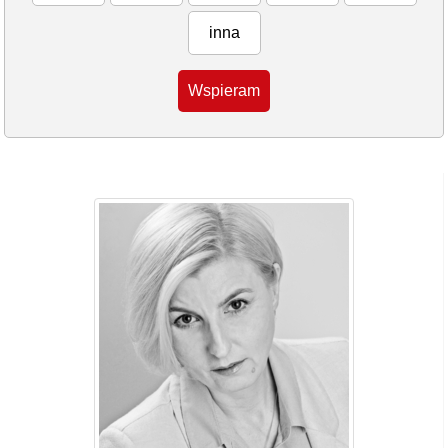
inna
Wspieram