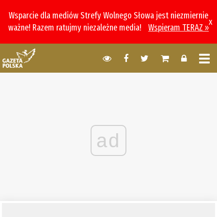
Wsparcie dla mediów Strefy Wolnego Słowa jest niezmiernie
x
ważne! Razem ratujmy niezależne media!
Wspieram TERAZ »
ad