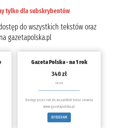
ny tylko dla subskrybentów
dostęp do wszystkich tekstów oraz
 na gazetapolska.pl
e
Gazeta Polska - na 1 rok
340 zł
rocznie
Dostęp przez rok do wszystkich treści serwisu
www.gazetapolska.pl.
WYBIERAM