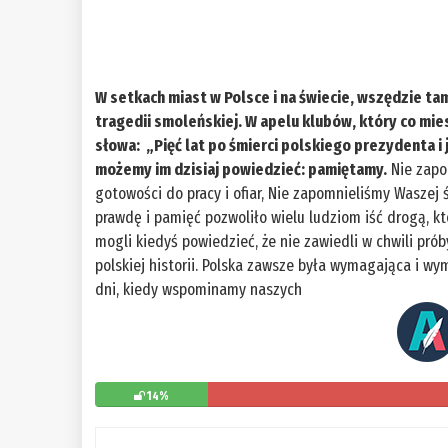
W setkach miast w Polsce i na świecie, wszędzie ta
tragedii smoleńskiej. W apelu klubów, który co mies
słowa: „Pięć lat po śmierci polskiego prezydenta i
możemy im dzisiaj powiedzieć: pamiętamy.
Nie zapo
gotowości do pracy i ofiar, Nie zapomnieliśmy Waszej 
prawdę i pamięć pozwoliło wielu ludziom iść drogą, któ
mogli kiedyś powiedzieć, że nie zawiedli w chwili próby
polskiej historii. Polska zawsze była wymagająca i wy
dni, kiedy wspominamy naszych
14%