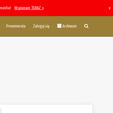
 media!
Wspieram TERAZ »
x
Prenumerata
Zaloguj się
Archiwum