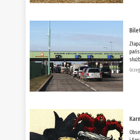
Bile
Złap
pańs
służb
Grzeg
Kar
Obse