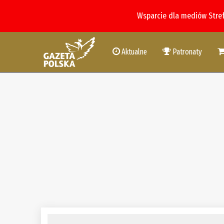
Wsparcie dla mediów Stre
Aktualne
Patronaty