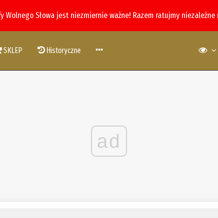
fy Wolnego Słowa jest niezmiernie ważne! Razem ratujmy niezależne
SKLEP
Historyczne
ad