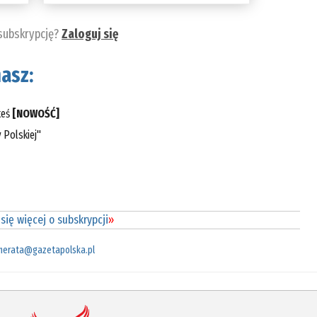
 subskrypcję?
Zaloguj się
asz:
teś
[NOWOŚĆ]
 Polskiej"
się więcej o subskrypcji
»
merata@gazetapolska.pl