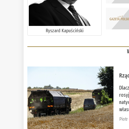
Ryszard Kapuściński
Rząd
Dlac
rosy
naty
włas
Piotr