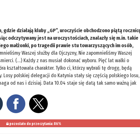
m, gdzie działają kluby „GP”, uroczyście obchodzono piątą rocznic
iąc odczytywany jest na uroczystościach, znalazły się m.in. takie
 jego małżonki, po tragedii prawie stu towarzyszących im osób,
mnieliśmy Waszej służby dla Ojczyzny, Nie zapomnieliśmy Waszej
śmierci. (…) Każdy z nas musiał dokonać wyboru. Pięć lat walki o
ra kształtowała charakter. Tylko ci, którzy wybrali tę drogę, będą
. Losy polskiej delegacji do Katynia stały się częścią polskiego losu,
maga od nas i dzisiaj. Data 10.04 staje się datą tak samo ważną jak
pozostało do przeczytania: 86%