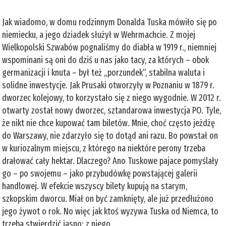
Jak wiadomo, w domu rodzinnym Donalda Tuska mówiło się po
niemiecku, a jego dziadek służył w Wehrmachcie. Z mojej
Wielkopolski Szwabów pognaliśmy do diabła w 1919 r., niemniej
wspominani są oni do dziś u nas jako tacy, za których – obok
germanizacji i knuta – był też „porzundek”, stabilna waluta i
solidne inwestycje. Jak Prusaki otworzyły w Poznaniu w 1879 r.
dworzec kolejowy, to korzystało się z niego wygodnie. W 2012 r.
otwarty został nowy dworzec, sztandarowa inwestycja PO. Tyle,
że nikt nie chce kupować tam biletów. Mnie, choć często jeżdżę
do Warszawy, nie zdarzyło się to dotąd ani razu. Bo powstał on
w kuriozalnym miejscu, z którego na niektóre perony trzeba
drałować cały hektar. Dlaczego? Ano Tuskowe pajace pomyślały
go – po swojemu – jako przybudówkę powstającej galerii
handlowej. W efekcie wszyscy bilety kupują na starym,
szkopskim dworcu. Miał on być zamknięty, ale już przedłużono
jego żywot o rok. No więc jak ktoś wyzywa Tuska od Niemca, to
trzeba stwierdzić jasno: z niego