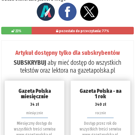
23%
pozostało do przeczytania: 77%
Artykuł dostępny tylko dla subskrybentów
SUBSKRYBUJ
aby mieć dostęp do wszystkich
tekstów oraz lektora na gazetapolska.pl
Gazeta Polska
Gazeta Polska - na
miesięcznie
1 rok
34 zł
340 zł
miesięcznie
rocznie
Miesięczny dostęp do
Dostęp przez rok do
wszystkich treści serwisu
wszystkich treści serwisu
www.gazetapolska.pl.
www.gazetapolska.pl.