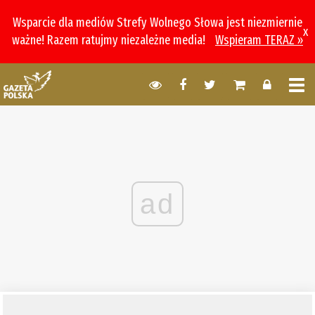
Wsparcie dla mediów Strefy Wolnego Słowa jest niezmiernie
x
ważne! Razem ratujmy niezależne media!
Wspieram TERAZ »
ad