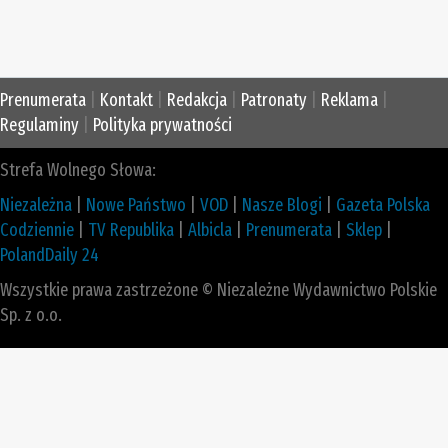
Prenumerata
|
Kontakt
|
Redakcja
|
Patronaty
|
Reklama
|
Regulaminy
|
Polityka prywatności
Strefa Wolnego Słowa:
Niezależna
|
Nowe Państwo
|
VOD
|
Nasze Blogi
|
Gazeta Polska
Codziennie
|
TV Republika
|
Albicla
|
Prenumerata
|
Sklep
|
PolandDaily 24
Wszystkie prawa zastrzeżone © Niezależne Wydawnictwo Polskie
Sp. z o.o.