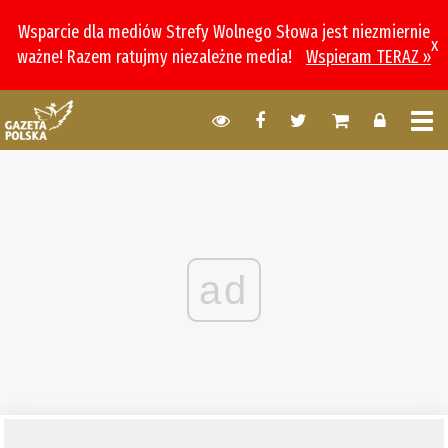
Wsparcie dla mediów Strefy Wolnego Słowa jest niezmiernie
x
ważne! Razem ratujmy niezależne media!
Wspieram TERAZ »
ad