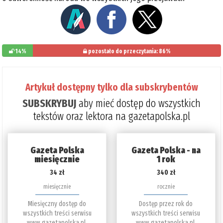
14%
pozostało do przeczytania: 86%
Artykuł dostępny tylko dla subskrybentów
SUBSKRYBUJ
aby mieć dostęp do wszystkich
tekstów oraz lektora na gazetapolska.pl
Gazeta Polska
Gazeta Polska - na
miesięcznie
1 rok
34 zł
340 zł
miesięcznie
rocznie
Miesięczny dostęp do
Dostęp przez rok do
wszystkich treści serwisu
wszystkich treści serwisu
www.gazetapolska.pl.
www.gazetapolska.pl.