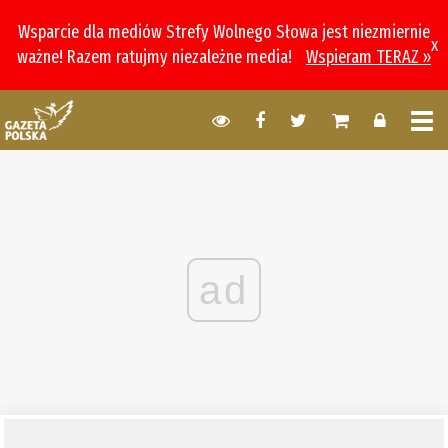
Wsparcie dla mediów Strefy Wolnego Słowa jest niezmiernie
x
ważne! Razem ratujmy niezależne media!
Wspieram TERAZ »
ad