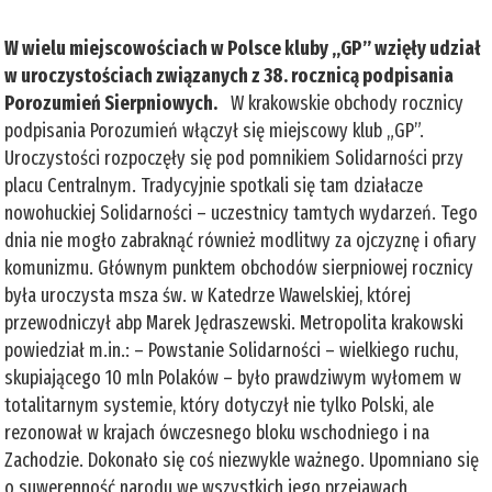
W wielu miejscowościach w Polsce kluby „GP” wzięły udział
w uroczystościach związanych z 38. rocznicą podpisania
Porozumień Sierpniowych.
W krakowskie obchody rocznicy
podpisania Porozumień włączył się miejscowy klub „GP”.
Uroczystości rozpoczęły się pod pomnikiem Solidarności przy
placu Centralnym. Tradycyjnie spotkali się tam działacze
nowohuckiej Solidarności – uczestnicy tamtych wydarzeń. Tego
dnia nie mogło zabraknąć również modlitwy za ojczyznę i ofiary
komunizmu. Głównym punktem obchodów sierpniowej rocznicy
była uroczysta msza św. w Katedrze Wawelskiej, której
przewodniczył abp Marek Jędraszewski. Metropolita krakowski
powiedział m.in.: – Powstanie Solidarności – wielkiego ruchu,
skupiającego 10 mln Polaków – było prawdziwym wyłomem w
totalitarnym systemie, który dotyczył nie tylko Polski, ale
rezonował w krajach ówczesnego bloku wschodniego i na
Zachodzie. Dokonało się coś niezwykle ważnego. Upomniano się
o suwerenność narodu we wszystkich jego przejawach