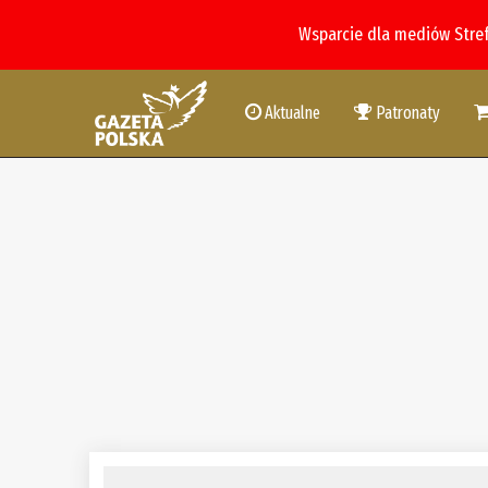
Wsparcie dla mediów Stre
Aktualne
Patronaty