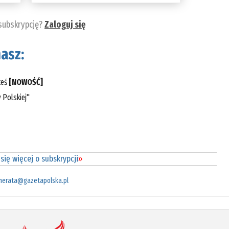
 subskrypcję?
Zaloguj się
asz:
teś
[NOWOŚĆ]
 Polskiej"
się więcej o subskrypcji
»
merata@gazetapolska.pl