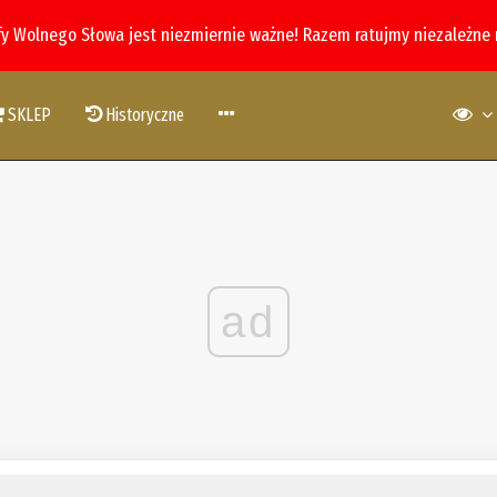
fy Wolnego Słowa jest niezmiernie ważne! Razem ratujmy niezależne
SKLEP
Historyczne
ad