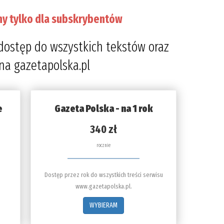
ny tylko dla subskrybentów
dostęp do wszystkich tekstów oraz
 na gazetapolska.pl
e
Gazeta Polska - na 1 rok
340 zł
rocznie
Dostęp przez rok do wszystkich treści serwisu
www.gazetapolska.pl.
WYBIERAM