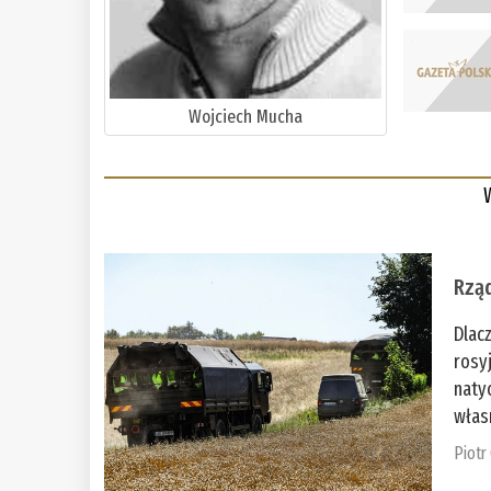
Wojciech Mucha
Rząd
Dlac
rosy
naty
włas
Piotr