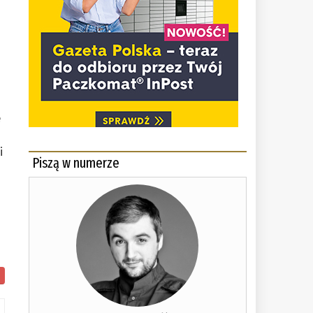
e
i
Piszą w numerze
i