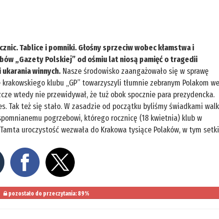
cznic. Tablice i pomniki. Głośny sprzeciw wobec kłamstwa i
bów „Gazety Polskiej” od ośmiu lat niosą pamięć o tragedii
i ukarania winnych.
Nasze środowisko zaangażowało się w sprawę
e krakowskiego klubu „GP” towarzyszyli tłumnie zebranym Polakom w
zcze wtedy nie przewidywał, że tuż obok spocznie para prezydencka.
es. Tak też się stało. W zasadzie od początku byliśmy świadkami walk
spomnianemu pogrzebowi, którego rocznicę (18 kwietnia) klub w
. Tamta uroczystość wezwała do Krakowa tysiące Polaków, w tym setk
pozostało do przeczytania: 89%