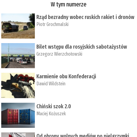
W tym numerze
Rząd bezradny wobec ruskich rakiet i dronów
Piotr Grochmalski
Bilet wstępu dla rosyjskich sabotażystów
Grzegorz Wierzchołowski
Karmienie obu Konfederacji
Dawid Wildstein
Chiński szok 2.0
Maciej Kożuszek
Od obrony wolnych mediów po pielgrzymki,