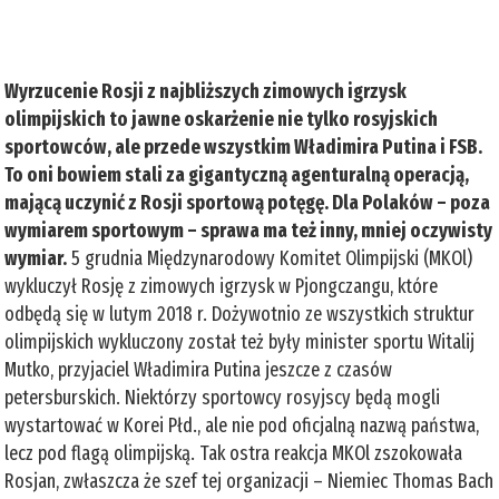
Wyrzucenie Rosji z najbliższych zimowych igrzysk
olimpijskich to jawne oskarżenie nie tylko rosyjskich
sportowców, ale przede wszystkim Władimira Putina i FSB.
To oni bowiem stali za gigantyczną agenturalną operacją,
mającą uczynić z Rosji sportową potęgę. Dla Polaków – poza
wymiarem sportowym – sprawa ma też inny, mniej oczywisty
wymiar.
5 grudnia Międzynarodowy Komitet Olimpijski (MKOl)
wykluczył Rosję z zimowych igrzysk w Pjongczangu, które
odbędą się w lutym 2018 r. Dożywotnio ze wszystkich struktur
olimpijskich wykluczony został też były minister sportu Witalij
Mutko, przyjaciel Władimira Putina jeszcze z czasów
petersburskich. Niektórzy sportowcy rosyjscy będą mogli
wystartować w Korei Płd., ale nie pod oficjalną nazwą państwa,
lecz pod flagą olimpijską. Tak ostra reakcja MKOl zszokowała
Rosjan, zwłaszcza że szef tej organizacji – Niemiec Thomas Bach