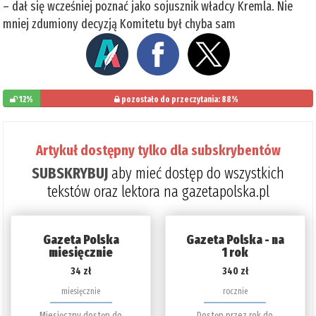
– dał się wcześniej poznać jako sojusznik władcy Kremla. Nie
mniej zdumiony decyzją Komitetu był chyba sam
12%
pozostało do przeczytania: 88%
Artykuł dostępny tylko dla subskrybentów
SUBSKRYBUJ
aby mieć dostęp do wszystkich
tekstów oraz lektora na gazetapolska.pl
Gazeta Polska
Gazeta Polska - na
miesięcznie
1 rok
34 zł
340 zł
miesięcznie
rocznie
Miesięczny dostęp do
Dostęp przez rok do