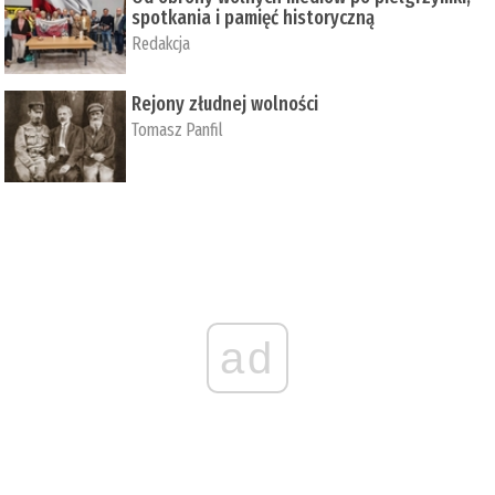
spotkania i pamięć historyczną
Redakcja
Rejony złudnej wolności
Tomasz Panfil
ad