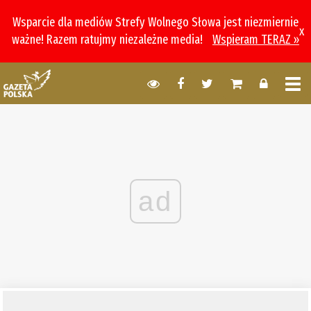
Wsparcie dla mediów Strefy Wolnego Słowa jest niezmiernie
x
ważne! Razem ratujmy niezależne media!
Wspieram TERAZ »
ad