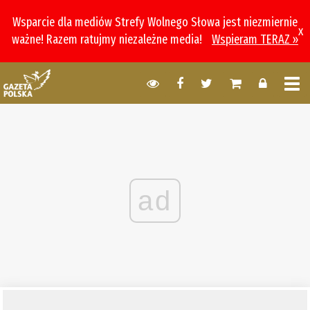
Wsparcie dla mediów Strefy Wolnego Słowa jest niezmiernie
x
ważne! Razem ratujmy niezależne media!
Wspieram TERAZ »
ad