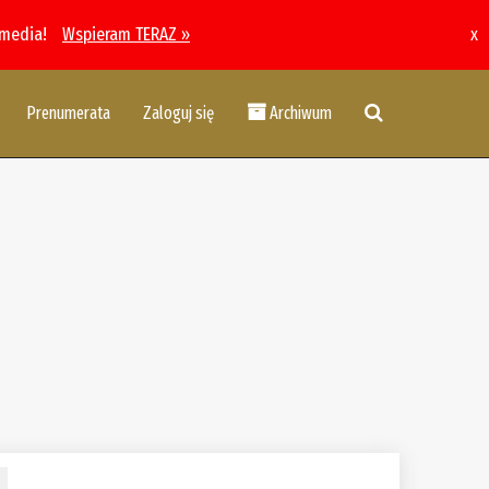
 media!
Wspieram TERAZ »
x
Prenumerata
Zaloguj się
Archiwum