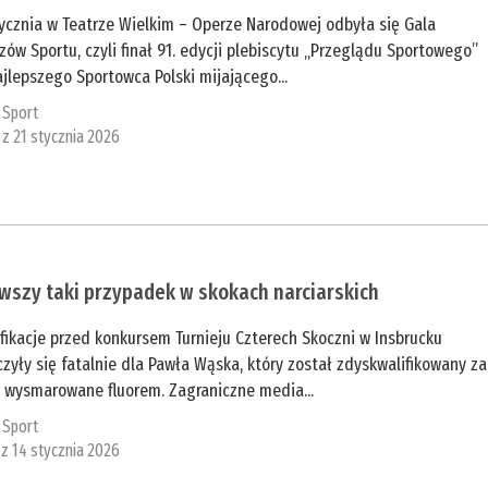
ycznia w Teatrze Wielkim – Operze Narodowej odbyła się Gala
zów Sportu, czyli finał 91. edycji plebiscytu „Przeglądu Sportowego”
jlepszego Sportowca Polski mijającego...
:
Sport
 z 21 stycznia 2026
wszy taki przypadek w skokach narciarskich
fikacje przed konkursem Turnieju Czterech Skoczni w Insbrucku
zyły się fatalnie dla Pawła Wąska, który został zdyskwalifikowany za
y wysmarowane fluorem. Zagraniczne media...
:
Sport
 z 14 stycznia 2026