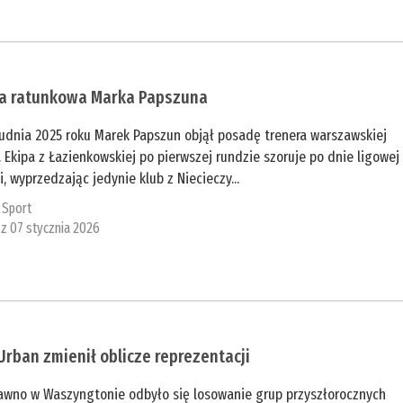
ja ratunkowa Marka Papszuna
rudnia 2025 roku Marek Papszun objął posadę trenera warszawskiej
. Ekipa z Łazienkowskiej po pierwszej rundzie szoruje po dnie ligowej
i, wyprzedzając jedynie klub z Niecieczy...
:
Sport
 z 07 stycznia 2026
Urban zmienił oblicze reprezentacji
awno w Waszyngtonie odbyło się losowanie grup przyszłorocznych