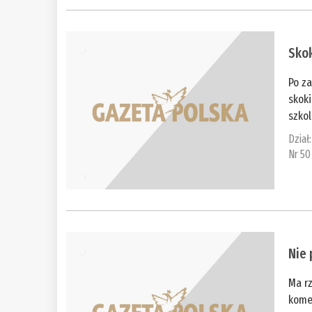
Skok
Po z
skoki
szkol
Dział
Nr 50
Nie 
Ma rz
kome