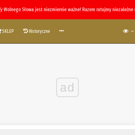
fy Wolnego Słowa jest niezmiernie ważne! Razem ratujmy niezależne
SKLEP
Historyczne
ad