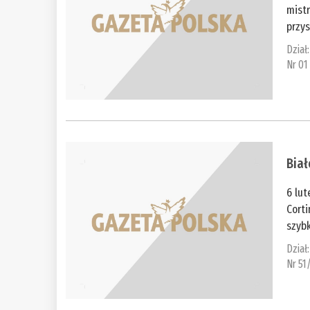
mist
przys
Dział
Nr 01
Biał
6 lut
Cort
szybk
Dział
Nr 51