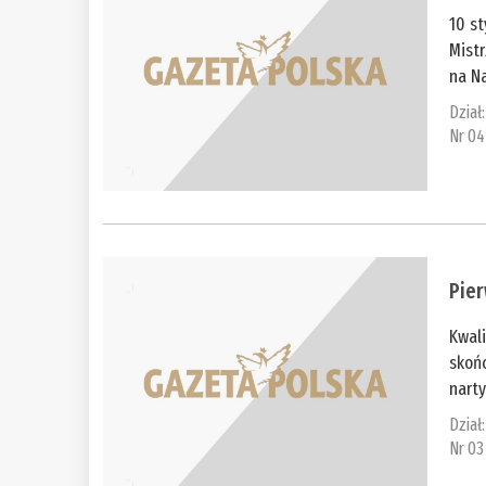
10 st
Mistr
na Na
Dział
Nr 04
Pier
Kwali
skońc
nart
Dział
Nr 03