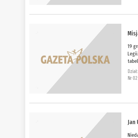
Mis
19 g
Legii
tabel
Dział
Nr 02
Jan 
Nied