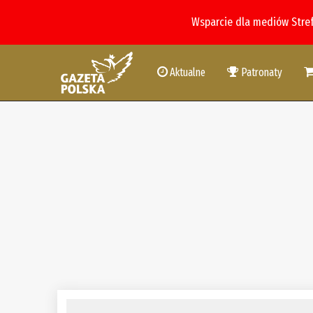
Wsparcie dla mediów Stre
Aktualne
Patronaty