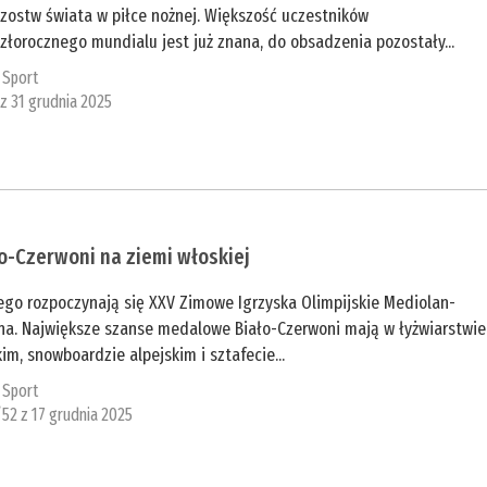
rzostw świata w piłce nożnej. Większość uczestników
złorocznego mundialu jest już znana, do obsadzenia pozostały...
:
Sport
 z 31 grudnia 2025
o-Czerwoni na ziemi włoskiej
ego rozpoczynają się XXV Zimowe Igrzyska Olimpijskie Mediolan-
ina. Największe szanse medalowe Biało-Czerwoni mają w łyżwiarstwie
im, snowboardzie alpejskim i sztafecie...
:
Sport
/52 z 17 grudnia 2025