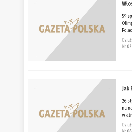
Włos
59 s
Olimp
Polac
Dział
Nr 07
Jak 
26 st
na n
w atm
Dział
Nr 06