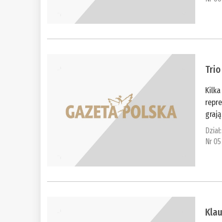
Trio
Kilka
repr
grają
Dział
Nr 05
Klau