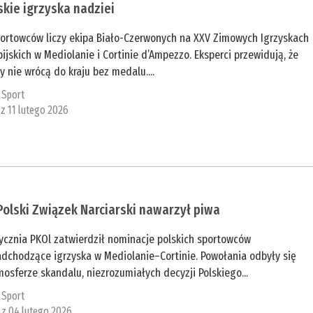
kie igrzyska nadziei
portowców liczy ekipa Biało-Czerwonych na XXV Zimowych Igrzyskach
ijskich w Mediolanie i Cortinie d’Ampezzo. Eksperci przewidują, że
y nie wrócą do kraju bez medalu....
:
Sport
 z 11 lutego 2026
Polski Związek Narciarski nawarzył piwa
ycznia PKOl zatwierdził nominacje polskich sportowców
adchodzące igrzyska w Mediolanie–Cortinie. Powołania odbyły się
osferze skandalu, niezrozumiałych decyzji Polskiego...
:
Sport
 z 04 lutego 2026