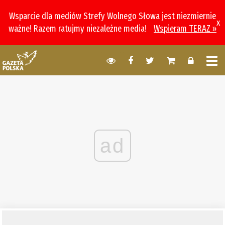
Wsparcie dla mediów Strefy Wolnego Słowa jest niezmiernie
x
ważne! Razem ratujmy niezależne media!
Wspieram TERAZ »
ad