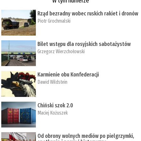
W tym numerze
Rząd bezradny wobec ruskich rakiet i dronów
Piotr Grochmalski
Bilet wstępu dla rosyjskich sabotażystów
Grzegorz Wierzchołowski
Karmienie obu Konfederacji
Dawid Wildstein
Chiński szok 2.0
Maciej Kożuszek
Od obrony wolnych mediów po pielgrzymki,