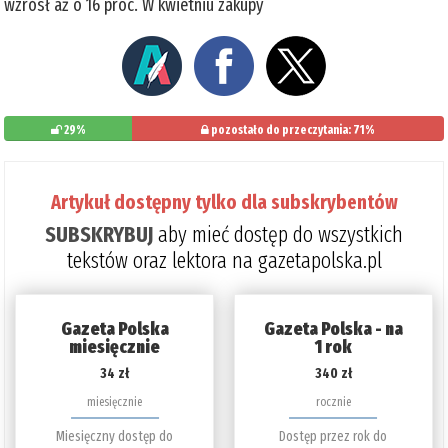
wzrósł aż o 16 proc. W kwietniu zakupy
29%
pozostało do przeczytania: 71%
Artykuł dostępny tylko dla subskrybentów
SUBSKRYBUJ
aby mieć dostęp do wszystkich
tekstów oraz lektora na gazetapolska.pl
Gazeta Polska
Gazeta Polska - na
miesięcznie
1 rok
34 zł
340 zł
miesięcznie
rocznie
Miesięczny dostęp do
Dostęp przez rok do