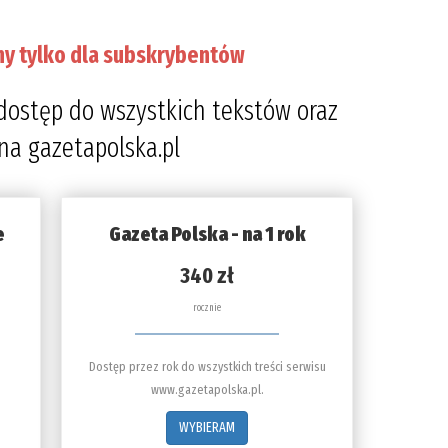
ny tylko dla subskrybentów
dostęp do wszystkich tekstów oraz
 na gazetapolska.pl
e
Gazeta Polska - na 1 rok
340 zł
rocznie
Dostęp przez rok do wszystkich treści serwisu
www.gazetapolska.pl.
WYBIERAM