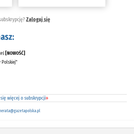
 subskrypcję?
Zaloguj się
asz:
teś
[NOWOŚĆ]
 Polskiej"
się więcej o subskrypcji
»
merata@gazetapolska.pl