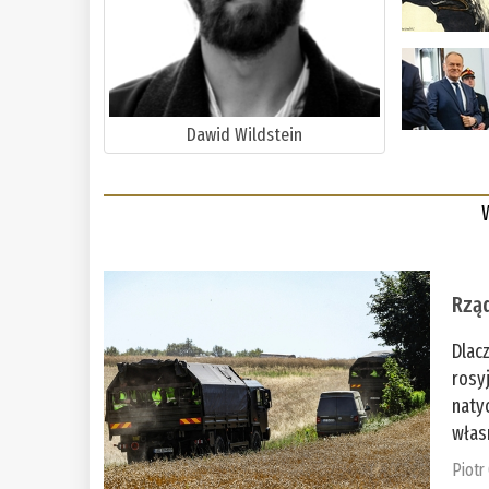
Dawid Wildstein
Rząd
Dlac
rosy
naty
włas
Piotr