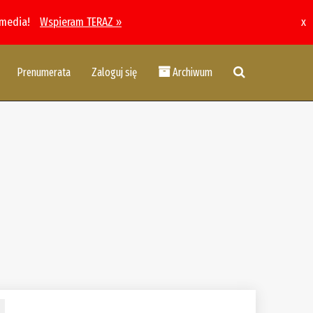
 media!
Wspieram TERAZ »
x
Prenumerata
Zaloguj się
Archiwum