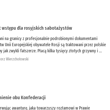
t wstępu dla rosyjskich sabotażystów
ani na granicy z profesjonalnie podrobionymi dokumentami
tw Unii Europejskiej obywatele Rosji są traktowani przez polskie
y jak zwykli fałszerze. Płacą kilka tysięcy złotych grzywny i ...
orz Wierzchołowski
mienie obu Konfederacji
rwując awanturę, jaka towarzyszy rozłamowi w Prawie