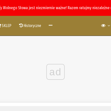
fy Wolnego Słowa jest niezmiernie ważne! Razem ratujmy niezależne
SKLEP
Historyczne
ad