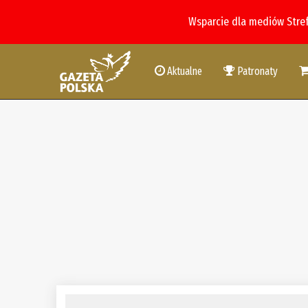
Wsparcie dla mediów Stre
Aktualne
Patronaty