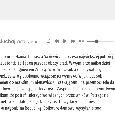
ji do mieszkania Tomasza Sakiewicza, prezesa największej polskiej
o asystentki to żaden przypadek czy błąd. W wymiarze najbardziej
amażu ze Zbigniewem Ziobrą. W końcu władza obiecywała być
iększy wróg spokojnie wciąż się jej wymyka. W jaki sposób
nemu do maksimum nienawiścią i czekającemu na przemoc? Nie da
 udowodnić swoją „skuteczność”. Zaspokoić najbardziej prymitywn
kom, że potrafi uderzyć we własnych przeciwników. Patrząc na
rnetowej, udało jej się. Należy też to wydarzenie umieścić
oku nagonki na Republikę. Bojkot reklamowy, wysyłanie pod