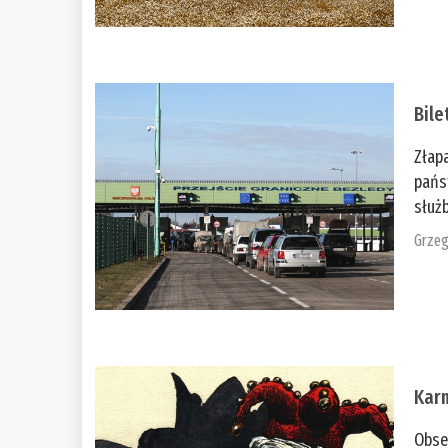
Bile
Złap
pańs
służb
Grzeg
Kar
Obse