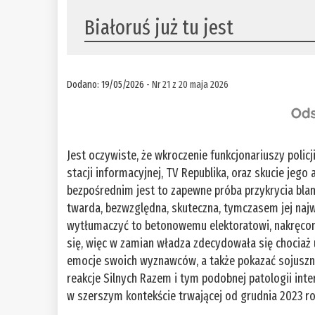
Białoruś już tu jest
Dodano: 19/05/2026 -
Nr 21 z 20 maja 2026
Jest oczywiste, że wkroczenie funkcjonariuszy polic
stacji informacyjnej, TV Republika, oraz skucie jeg
bezpośrednim jest to zapewne próba przykrycia bl
twarda, bezwzględna, skuteczna, tymczasem jej najw
wytłumaczyć to betonowemu elektoratowi, nakręco
się, więc w zamian władza zdecydowała się chociaż
emocje swoich wyznawców, a także pokazać sojuszni
reakcje Silnych Razem i tym podobnej patologii inte
w szerszym kontekście trwającej od grudnia 2023 r