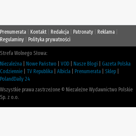
Prenumerata
|
Kontakt
|
Redakcja
|
Patronaty
|
Reklama
|
Regulaminy
|
Polityka prywatności
Strefa Wolnego Słowa:
Niezależna
|
Nowe Państwo
|
VOD
|
Nasze Blogi
|
Gazeta Polska
Codziennie
|
TV Republika
|
Albicla
|
Prenumerata
|
Sklep
|
PolandDaily 24
Wszystkie prawa zastrzeżone © Niezależne Wydawnictwo Polskie
Sp. z o.o.