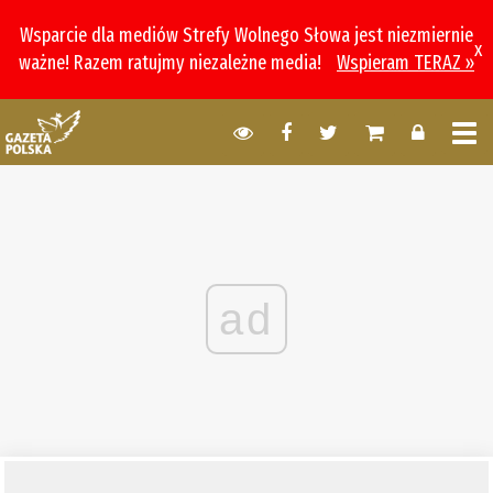
Wsparcie dla mediów Strefy Wolnego Słowa jest niezmiernie
x
ważne! Razem ratujmy niezależne media!
Wspieram TERAZ »
ad