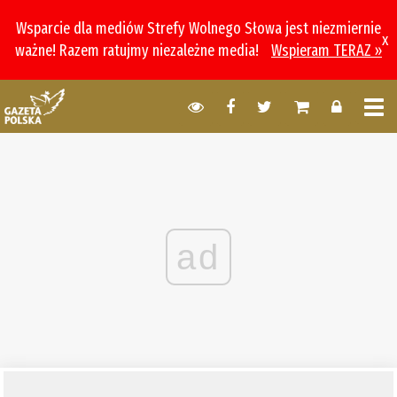
Wsparcie dla mediów Strefy Wolnego Słowa jest niezmiernie
x
ważne! Razem ratujmy niezależne media!
Wspieram TERAZ »
ad