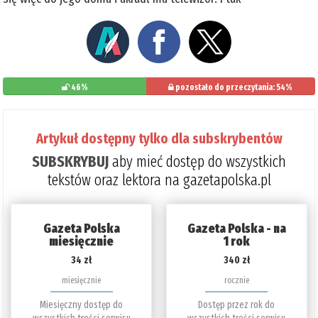
46%
pozostało do przeczytania: 54%
Artykuł dostępny tylko dla subskrybentów
SUBSKRYBUJ
aby mieć dostęp do wszystkich
tekstów oraz lektora na gazetapolska.pl
Gazeta Polska
Gazeta Polska - na
miesięcznie
1 rok
34 zł
340 zł
miesięcznie
rocznie
Miesięczny dostęp do
Dostęp przez rok do