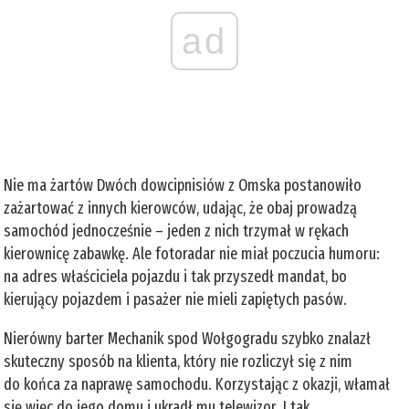
ad
Nie ma żartów Dwóch dowcipnisiów z Omska postanowiło
zażartować z innych kierowców, udając, że obaj prowadzą
samochód jednocześnie – jeden z nich trzymał w rękach
kierownicę zabawkę. Ale fotoradar nie miał poczucia humoru:
na adres właściciela pojazdu i tak przyszedł mandat, bo
kierujący pojazdem i pasażer nie mieli zapiętych pasów.
Nierówny barter Mechanik spod Wołgogradu szybko znalazł
skuteczny sposób na klienta, który nie rozliczył się z nim
do końca za naprawę samochodu. Korzystając z okazji, włamał
się więc do jego domu i ukradł mu telewizor. I tak