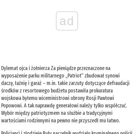
ad
Dylemat ojca i żołnierza Za pieniądze przeznaczone na
wyposażenie parku militarnego „Patriot” zbudował synowi
daczę, łaźnię i garaż – m.in. takie zarzuty dotyczące defraudacji
środków z resortowego budżetu postawiła prokuratura
wojskowa byłemu wiceministrowi obrony Rosji Pawłowi
Popowowi. A tak naprawdę generałowi należy tylko współczuć.
Wybór między patriotyzmem na służbie a tradycyjnymi
wartościami rodzinnymi na pewno nie przyszedł mu łatwo.
Policjanci i złodzieje Były naczelnik wydziału kryminalnego policji