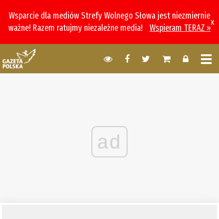
Wsparcie dla mediów Strefy Wolnego Słowa jest niezmiernie
x
ważne! Razem ratujmy niezależne media!
Wspieram TERAZ »
ad