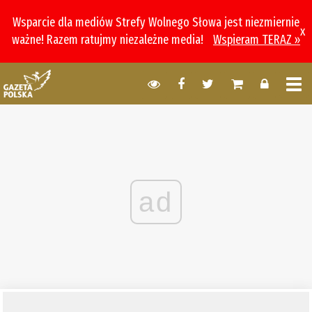
Wsparcie dla mediów Strefy Wolnego Słowa jest niezmiernie
x
ważne! Razem ratujmy niezależne media!
Wspieram TERAZ »
ad