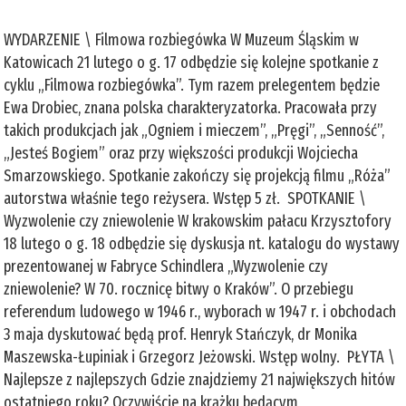
WYDARZENIE \ Filmowa rozbiegówka W Muzeum Śląskim w
Katowicach 21 lutego o g. 17 odbędzie się kolejne spotkanie z
cyklu „Filmowa rozbiegówka”. Tym razem prelegentem będzie
Ewa Drobiec, znana polska charakteryzatorka. Pracowała przy
takich produkcjach jak „Ogniem i mieczem”, „Pręgi”, „Senność”,
„Jesteś Bogiem” oraz przy większości produkcji Wojciecha
Smarzowskiego. Spotkanie zakończy się projekcją filmu „Róża”
autorstwa właśnie tego reżysera. Wstęp 5 zł. SPOTKANIE \
Wyzwolenie czy zniewolenie W krakowskim pałacu Krzysztofory
18 lutego o g. 18 odbędzie się dyskusja nt. katalogu do wystawy
prezentowanej w Fabryce Schindlera „Wyzwolenie czy
zniewolenie? W 70. rocznicę bitwy o Kraków”. O przebiegu
referendum ludowego w 1946 r., wyborach w 1947 r. i obchodach
3 maja dyskutować będą prof. Henryk Stańczyk, dr Monika
Maszewska-Łupiniak i Grzegorz Jeżowski. Wstęp wolny. PŁYTA \
Najlepsze z najlepszych Gdzie znajdziemy 21 największych hitów
ostatniego roku? Oczywiście na krążku będącym