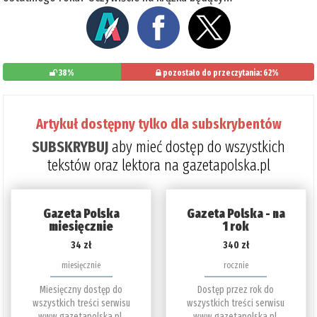
38%
pozostało do przeczytania: 62%
Artykuł dostępny tylko dla subskrybentów
SUBSKRYBUJ
aby mieć dostęp do wszystkich
tekstów oraz lektora na gazetapolska.pl
Gazeta Polska
Gazeta Polska - na
miesięcznie
1 rok
34 zł
340 zł
miesięcznie
rocznie
Miesięczny dostęp do
Dostęp przez rok do
wszystkich treści serwisu
wszystkich treści serwisu
www.gazetapolska.pl.
www.gazetapolska.pl.