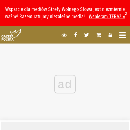
Wsparcie dla mediów Strefy Wolnego Słowa jest niezmiernie
x
ważne! Razem ratujmy niezależne media!
Wspieram TERAZ »
ad