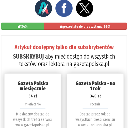
34%
pozostało do przeczytania: 66%
Artykuł dostępny tylko dla subskrybentów
SUBSKRYBUJ
aby mieć dostęp do wszystkich
tekstów oraz lektora na gazetapolska.pl
Gazeta Polska
Gazeta Polska - na
miesięcznie
1 rok
34 zł
340 zł
miesięcznie
rocznie
Miesięczny dostęp do
Dostęp przez rok do
wszystkich treści serwisu
wszystkich treści serwisu
www.gazetapolska.pl.
www.gazetapolska.pl.