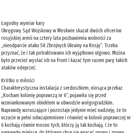
Łagodny wymiar kary
Okręgowy Sąd Wojskowy w Moskwie skazał dwóch oficerów
rosyjskiej armii na cztery lata pozbawienia wolności za
„nieodparcie ataku Sił Zbrojnych Ukrainy na Rosję”. Trzeba
przyznać, że i tak potraktowano ich wyjątkowo ulgowo. Można
było przecież wysłać ich na front i kazać tym razem parę takich
ataków odeprzeć.
Krótko o miłości
Charakterystyczna instalacja z serduszkiem, niosąca przekaz
„Kocham kolonię poprawczą nr 6”, pojawiła się przed
wzmiankowanym obiektem w obwodzie wołgogradzkim.
Naprawdę wzruszające i pozostaje jedynie mieć nadzieję, że to
uczucie w pełni odwzajemnione i również w kolonii poprawczej nr
6 kochają równie mocno tych, którzy ją tak kochają. I że to
naprawdę miejsce, do którego chce się wracać znowu i znowu.