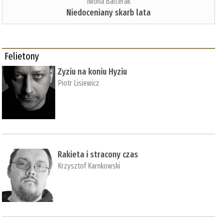
Iwona Balcerak
Niedoceniany skarb lata
Felietony
Zyziu na koniu Hyziu
Piotr Lisiewicz
Rakieta i stracony czas
Krzysztof Karnkowski