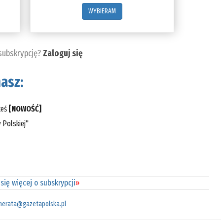
WYBIERAM
 subskrypcję?
Zaloguj się
asz:
teś
[NOWOŚĆ]
 Polskiej"
się więcej o subskrypcji
»
merata@gazetapolska.pl