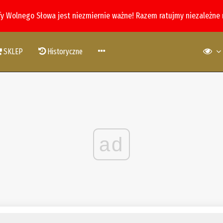
fy Wolnego Słowa jest niezmiernie ważne! Razem ratujmy niezależne
SKLEP
Historyczne
ad