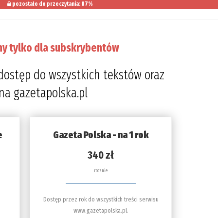
pozostało do przeczytania: 87%
ny tylko dla subskrybentów
dostęp do wszystkich tekstów oraz
 na gazetapolska.pl
e
Gazeta Polska - na 1 rok
340 zł
rocznie
Dostęp przez rok do wszystkich treści serwisu
www.gazetapolska.pl.