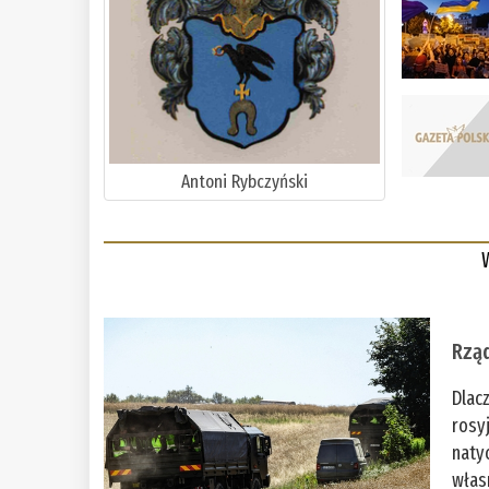
Antoni Rybczyński
Rząd
Dlac
rosy
naty
włas