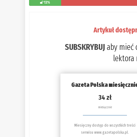
13%
Artykuł dostęp
SUBSKRYBUJ
aby mieć 
lektora
Gazeta Polska miesięczni
34 zł
miesięcznie
Miesięczny dostęp do wszystkich treści
serwisu www.gazetapolska.pl.