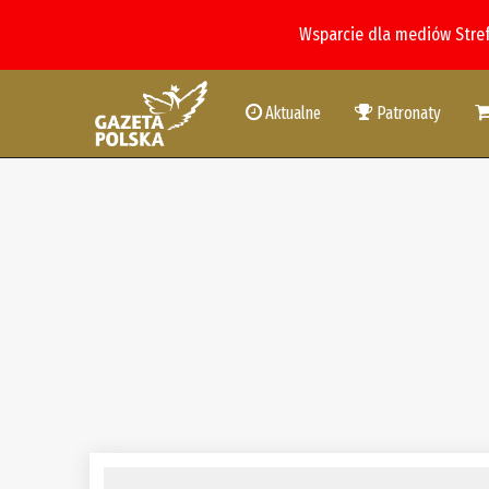
Wsparcie dla mediów Stre
Aktualne
Patronaty