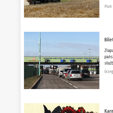
Piotr
Bile
Złap
pańs
służb
Grzeg
Kar