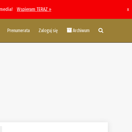
 media!
Wspieram TERAZ »
x
Prenumerata
Zaloguj się
Archiwum