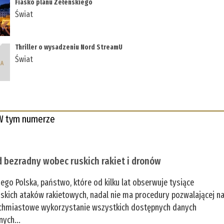
Fiasko planu Zełenskiego
Świat
Thriller o wysadzeniu Nord StreamU
Świat
W tym numerze
 bezradny wobec ruskich rakiet i dronów
zego Polska, państwo, które od kilku lat obserwuje tysiące
jskich ataków rakietowych, nadal nie ma procedury pozwalającej n
chmiastowe wykorzystanie wszystkich dostępnych danych
nych...