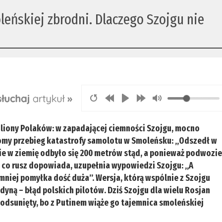
leńskiej zbrodni. Dlaczego Szojgu nie
miliony Polaków: w zapadającej ciemności Szojgu, mocno
omy przebieg katastrofy samolotu w Smoleńsku: „Odszedł w
e w ziemię odbyło się 200 metrów stąd, a ponieważ podwozi
in co rusz dopowiada, uzupełnia wypowiedzi Szojgu: „A
mniej pomyłka dość duża”. Wersja, którą wspólnie z Szojgu
dyną – błąd polskich pilotów. Dziś Szojgu dla wielu Rosjan
 odsunięty, bo z Putinem wiąże go tajemnica smoleńskiej