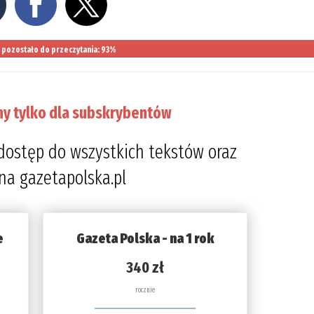
pozostało do przeczytania: 93%
ny tylko dla subskrybentów
dostęp do wszystkich tekstów oraz
 na gazetapolska.pl
e
Gazeta Polska - na 1 rok
340 zł
rocznie