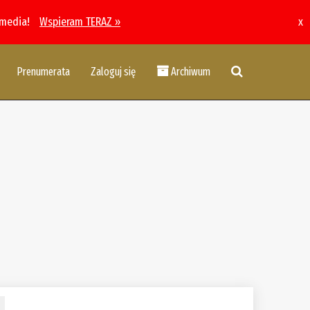
 media!
Wspieram TERAZ »
x
Prenumerata
Zaloguj się
Archiwum