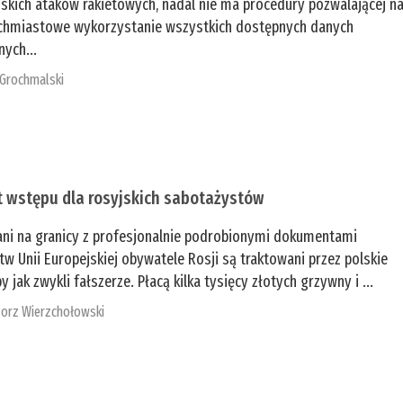
jskich ataków rakietowych, nadal nie ma procedury pozwalającej n
chmiastowe wykorzystanie wszystkich dostępnych danych
nych...
 Grochmalski
t wstępu dla rosyjskich sabotażystów
ani na granicy z profesjonalnie podrobionymi dokumentami
tw Unii Europejskiej obywatele Rosji są traktowani przez polskie
y jak zwykli fałszerze. Płacą kilka tysięcy złotych grzywny i ...
orz Wierzchołowski