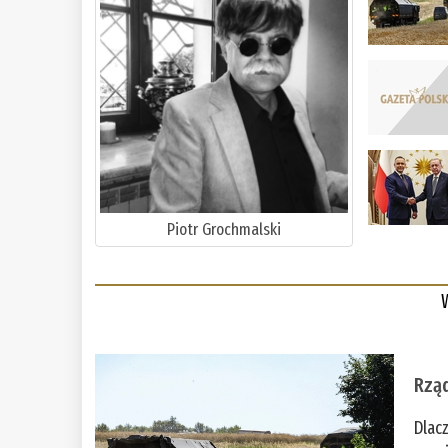
Piotr Grochmalski
Rząd
Dlac