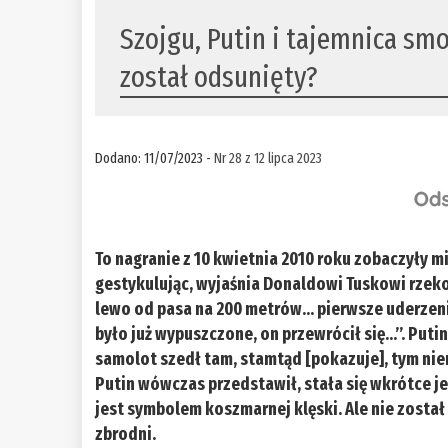
Szojgu, Putin i tajemnica smo
został odsunięty?
Dodano: 11/07/2023 -
Nr 28 z 12 lipca 2023
To nagranie z 10 kwietnia 2010 roku zobaczyły 
gestykulując, wyjaśnia Donaldowi Tuskowi rzek
lewo od pasa na 200 metrów… pierwsze uderzeni
było już wypuszczone, on przewrócił się…”. Put
samolot szedł tam, stamtąd [pokazuje], tym nie
Putin wówczas przedstawił, stała się wkrótce je
jest symbolem koszmarnej klęski. Ale nie został
zbrodni.