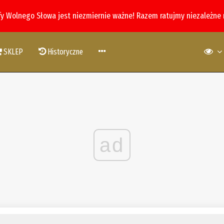
fy Wolnego Słowa jest niezmiernie ważne! Razem ratujmy niezależne
SKLEP
Historyczne
ad