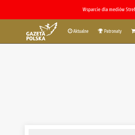
Wsparcie dla mediów Stre
Aktualne
Patronaty