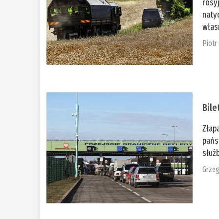
rosy
naty
włas
Piotr
Bile
Złap
pańs
służb
Grzeg