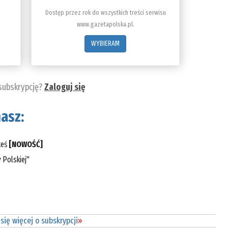
Dostęp przez rok do wszystkich treści serwisu
www.gazetapolska.pl.
WYBIERAM
 subskrypcję?
Zaloguj się
asz:
teś
[NOWOŚĆ]
 Polskiej"
się więcej o subskrypcji
»